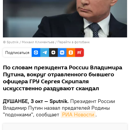
©
Sputnik
/ Михаил Климентьев
/
Перейти в фотобанк
Подписаться
По словам президента России Владимира
Путина, вокруг отравленного бывшего
офицера ГРУ Сергея Скрипаля
искусственно раздувают скандал
ДУШАНБЕ, 3 окт — Sputnik.
Президент России
Владимир Путин назвал предателей Родины
"подонками", сообщает
РИА Новости
.