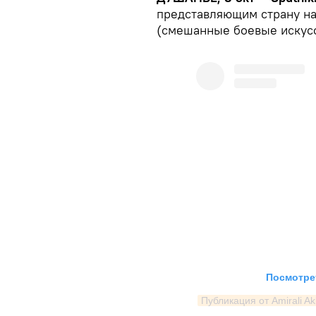
представляющим страну н
(смешанные боевые искусс
Посмотрет
Публикация от Amirali Ak