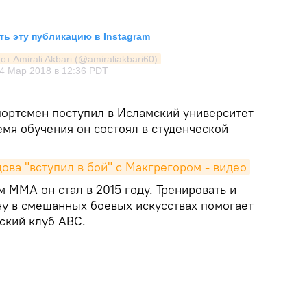
ь эту публикацию в Instagram
т Amirali Akbari (@amiraliakbari60)
4 Мар 2018 в 12:36 PDT
ортсмен поступил в Исламский университет
мя обучения он состоял в студенческой
ва "вступил в бой" с Макгрегором - видео
ММА он стал в 2015 году. Тренировать и
у в смешанных боевых искусствах помогает
ский клуб АВС.