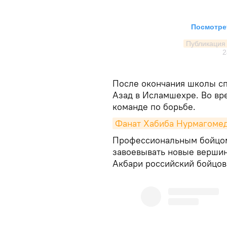
Посмотрет
Публикация о
2
После окончания школы сп
Азад в Исламшехре. Во вре
команде по борьбе.
Фанат Хабиба Нурмагомедо
Профессиональным бойцом 
завоевывать новые вершин
Акбари российский бойцов