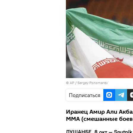
© AP / Sergey Ponomarev
Подписаться
Иранец Амир Али Акб
ММА (смешанные боевы
ДУШАНБЕ, 8 окт — Sputnik