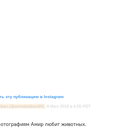
ь эту публикацию в Instagram
bari (@amiraliakbari60)
8 Июл 2018 в 4:55 PDT
фотографиям Амир любит животных.