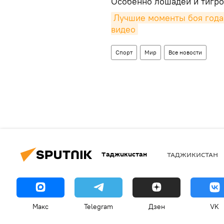
Особенно лошадей и тигро
Лучшие моменты боя года
видео
Спорт
Мир
Все новости
Таджикистан
ТАДЖИКИСТАН
Макс
Telegram
Дзен
VK