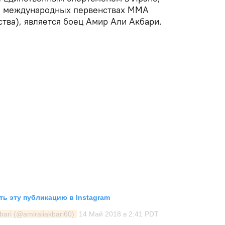
а международных первенствах MMA
тва), является боец Амир Али Акбари.
ь эту публикацию в Instagram
bari (@amiraliakbari60)
14 Май 2018 в 2:41 PDT