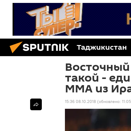
Таджикистан
Восточный 
такой - ед
ММА из Ир
15:36 08.10.2018
(обновлено:
11:0