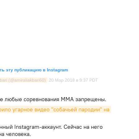
ь эту публикацию в Instagram
bari (@amiraliakbari60)
20 Мар 2018 в 9:37 PDT
ане любые соревнования ММА запрещены.
ило угарное видео "собачьей пародии" на 
нный Instagram-аккаунт. Сейчас на него
на человека.