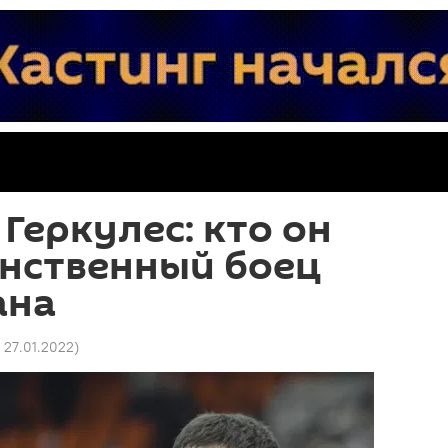
Геркулес: кто он
инственный боец
ана
5 27.01.2022
)