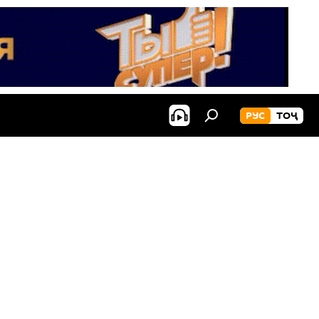
РУС
ТОҶ