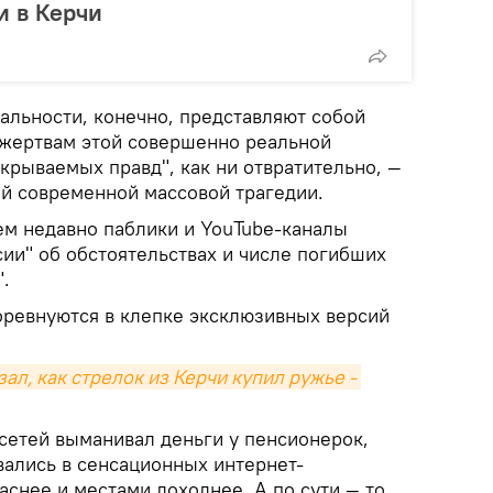
и в Керчи
альности, конечно, представляют собой
жертвам этой совершенно реальной
крываемых правд", как ни отвратительно, —
й современной массовой трагедии.
ем недавно паблики и YouTube-каналы
ии" об обстоятельствах и числе погибших
.
оревнуются в клепке эксклюзивных версий
ал, как стрелок из Керчи купил ружье - 
цсетей выманивал деньги у пенсионерок,
ались в сенсационных интернет-
аснее и местами доходнее. А по сути — то