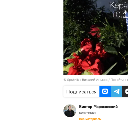
©
Sputnik
/ Виталий Аньков
/
Перейти в
Подписаться
Виктор Мараховский
колумнист
Все материалы