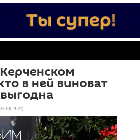
 Керченском
кто в ней виноват
 выгодна
 26.06.2021
)