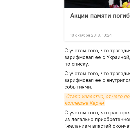
Акции памяти погиб
18 октября 2018, 13:24
С учетом того, что трагед
зарифмовал ее с Украиной
по списку.
С учетом того, что трагед
зарифмовал ее с внутрипо
событиями.
Стало известно, от чего п
колледже Керчи
С учетом того, что расст
из легально приобретенног
"желанием властей оконча