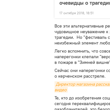
очевидцы о трагеди
17 октября 2018, 18:51
Все эти альтернативные ре
чудовищное неуважение к 
трагедии. Но "фестиваль с
неизбежный элемент любо
Легко вспомнить, что совс
наперегонки клепали "верс
в пожаре в "Зимней вишне"
Сейчас они наперегонки с
о керченском расстреле.
Директор магазина рассказ
видео
Те, кто до изобретения со
сегодня переквалифициров
разоблачителей, это безоп