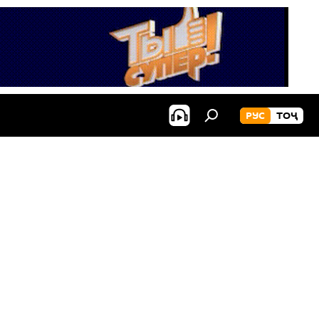
РУС
ТОҶ