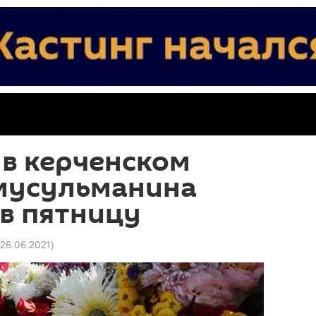
в керченском
мусульманина
в пятницу
 26.06.2021
)