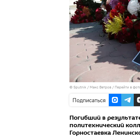
©
Sputnik
/ Макс Ветров
/
Перейти в фот
Подписаться
Погибший в результат
политехнический колл
Горностаевка Ленинск