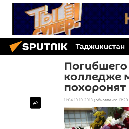
Таджикистан
Погибшего 
колледже 
похоронят 
11:04 19.10.2018
(обновлено:
13:29