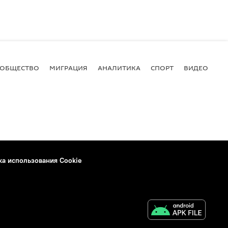
ОБЩЕСТВО
МИГРАЦИЯ
АНАЛИТИКА
СПОРТ
ВИДЕО
И
ка использования Cookie