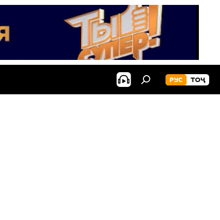
РУС
ТОҶ