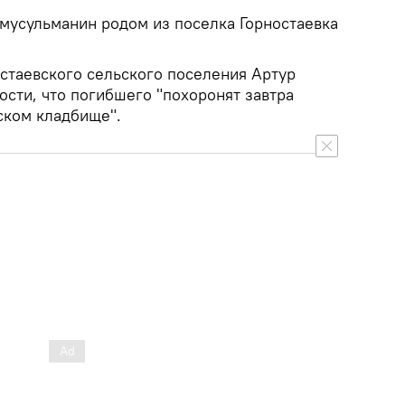
 мусульманин родом из поселка Горностаевка
остаевского сельского поселения Артур
сти, что погибшего "похоронят завтра
нском кладбище".