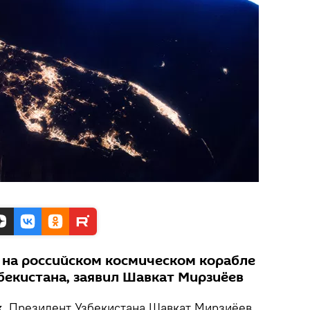
на российском космическом корабле
бекистана, заявил Шавкат Мирзиёев
.
Президент Узбекистана Шавкат Мирзиёев