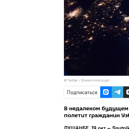
©
Twitter / Shane Kimbrough
Подписаться
В недалеком будущем 
полетит гражданин Уз
ДУШАНБЕ, 19 окт — Sputnik