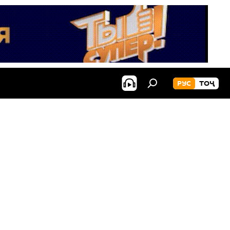
РУС
ТОҶ