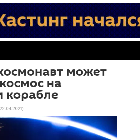
 космонавт может
 космос на
м корабле
 22.04.2021
)