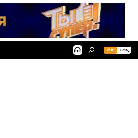
РУС
ТОҶ