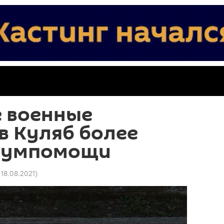
е военные
в Куляб более
 гумпомощи
 18.08.2021
)