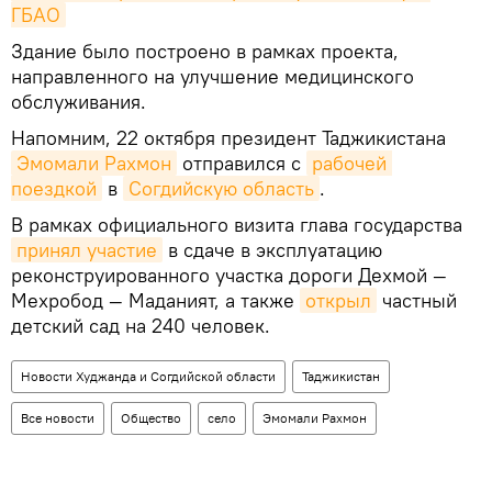
ГБАО
Здание было построено в рамках проекта,
направленного на улучшение медицинского
обслуживания.
Напомним, 22 октября президент Таджикистана
Эмомали Рахмон
отправился с
рабочей 
поездкой
в
Согдийскую область
.
В рамках официального визита глава государства
принял участие
в сдаче в эксплуатацию
реконструированного участка дороги Дехмой —
Мехробод — Маданият, а также
открыл
частный
детский сад на 240 человек.
Новости Худжанда и Согдийской области
Таджикистан
Все новости
Общество
село
Эмомали Рахмон