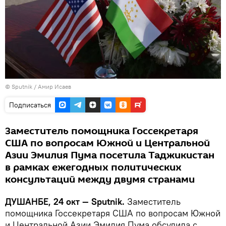
©
Sputnik
/ Амир Исаев
Подписаться
Заместитель помощника Госсекретаря
США по вопросам Южной и Центральной
Азии Эмилия Пума посетила Таджикистан
в рамках ежегодных политических
консультаций между двумя странами
ДУШАНБЕ, 24 окт — Sputnik.
Заместитель
помощника Госсекретаря США по вопросам Южной
и Центральной Азии Эмилия Пума обсудила с