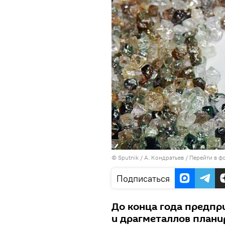
©
Sputnik
/ А. Кондратьев
/
Перейти в ф
Подписаться
До конца года предп
и драгметаллов плани