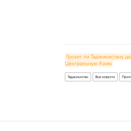
Грозит ли Таджикистану до
Центральную Азию
Таджикистан
Все новости
Пром