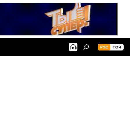
РУС
ТОҶ