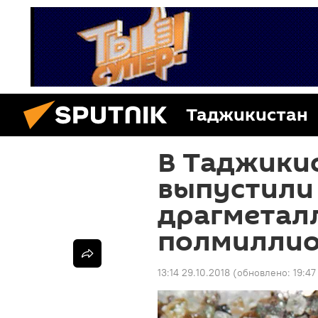
Таджикистан
В Таджики
выпустили
драгметал
полмиллио
13:14 29.10.2018
(обновлено:
19:47