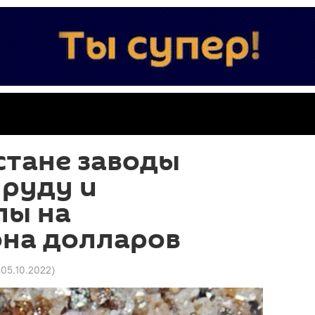
стане заводы
 руду и
лы на
на долларов
 05.10.2022
)