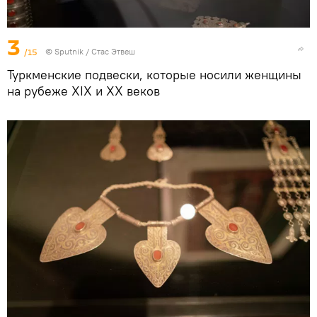
3
/15
©
Sputnik
/ Стас Этвеш
Туркменские подвески, которые носили женщины
на рубеже XIX и XX веков