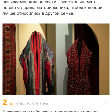
называемое кольцо свахи. Такие кольца мать
невесты дарила матери жениха, чтобы к дочери
лучше относились в другой семье.
2
/15
©
Sputnik
/ Стас Этвеш
Таджикская и узбекская традиционная одежда