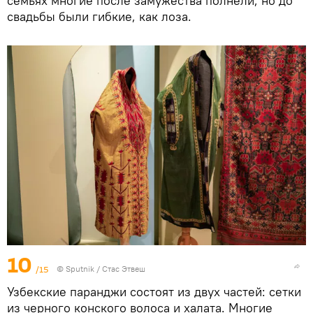
семьях многие после замужества полнели, но до
свадьбы были гибкие, как лоза.
10
/15
©
Sputnik
/ Стас Этвеш
Узбекские паранджи состоят из двух частей: сетки
из черного конского волоса и халата. Многие