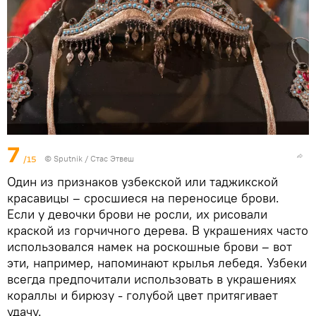
7
/15
©
Sputnik
/ Стас Этвеш
Один из признаков узбекской или таджикской
красавицы – сросшиеся на переносице брови.
Если у девочки брови не росли, их рисовали
краской из горчичного дерева. В украшениях часто
использовался намек на роскошные брови – вот
эти, например, напоминают крылья лебедя. Узбеки
всегда предпочитали использовать в украшениях
кораллы и бирюзу - голубой цвет притягивает
удачу.