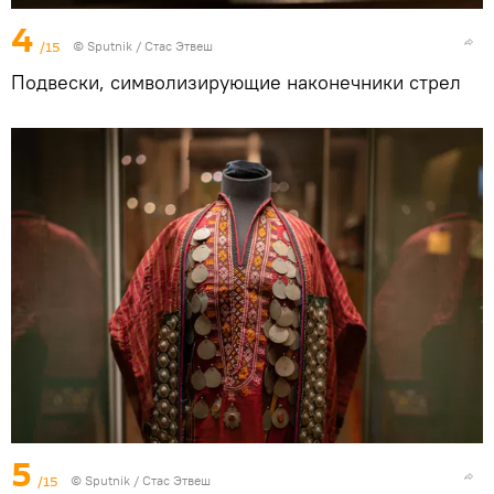
4
/15
©
Sputnik
/ Стас Этвеш
Подвески, символизирующие наконечники стрел
5
/15
©
Sputnik
/ Стас Этвеш