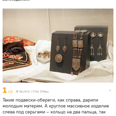
1
/15
©
Sputnik
/ Стас Этвеш
Такие подвески-обереги, как справа, дарили
молодым матерям. А круглое массивное изделие
слева под серьгами – кольцо на два пальца, так