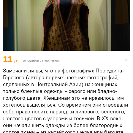
11
/15
©
Sputnik
/ Стас Этвеш
Замечали ли вы, что на фотографиях Прокудина-
Горского (автора первых цветных фотографий,
сделанных в Центральной Азии) на женщинах
только блеклые одежды - серого или бледно-
голубого цвета. Женщинам это не нравилось, им
хотелось выделяться. Со временем они отвоевали
себе право носить паранджи лилового, зеленого,
желтого цветов с узорами и тесьмой. В XX веке
они начали шить одежды из более благородных
сортов ткани – из китайского шелка или бархата.