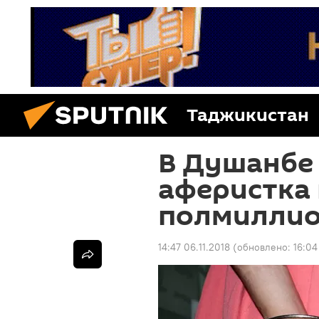
Таджикистан
В Душанбе
аферистка
полмиллио
14:47 06.11.2018
(обновлено:
16:04