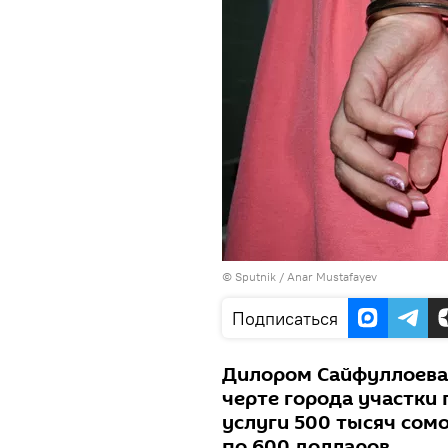
©
Sputnik
/ Anar Mustafayev
Подписаться
Дилором Сайфуллоева
черте города участки 
услуги 500 тысяч сомо
по 600 долларов