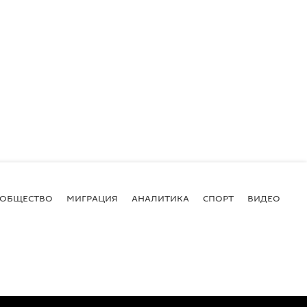
ОБЩЕСТВО
МИГРАЦИЯ
АНАЛИТИКА
СПОРТ
ВИДЕО
И