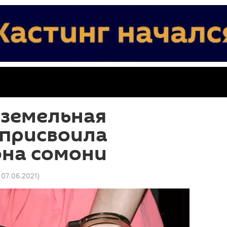
 земельная
 присвоила
на сомони
 07.06.2021
)