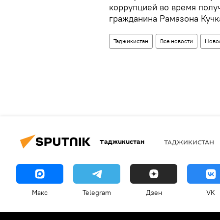
коррупцией во время полу
гражданина Рамазона Кучк
Таджикистан
Все новости
Ново
Таджикистан
ТАДЖИКИСТАН
Макс
Telegram
Дзен
VK