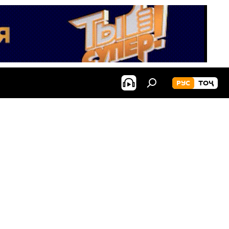
РУС
ТОҶ