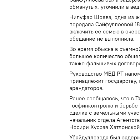
обманутых, уточнили в вед
Нилуфар Шоева, одна из же
передала Сайфуллоевой 18
включить ее семью в очере
обещание не выполнила.
Во время обыска в съемно
большое количество общег
также фальшивых договор
Руководство МВД РТ напом
принадлежит государству, 
арендаторов.
Ранее сообщалось, что в Т
госфинконтролю и борьбе 
сделке с земельными уча
начальник отдела Агентств
Носири Хусрав Хатлонской
Убайдуллозода был задерж