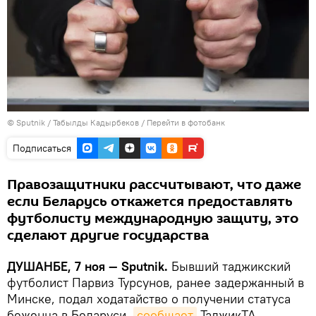
©
Sputnik
/ Табылды Кадырбеков
/
Перейти в фотобанк
Подписаться
Правозащитники рассчитывают, что даже
если Беларусь откажется предоставлять
футболисту международную защиту, это
сделают другие государства
ДУШАНБЕ, 7 ноя — Sputnik.
Бывший таджикский
футболист Парвиз Турсунов, ранее задержанный в
Минске, подал ходатайство о получении статуса
беженца в Беларуси,
сообщает
ТаджикТА.