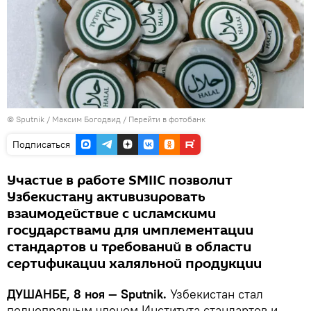
©
Sputnik
/ Максим Богодвид
/
Перейти в фотобанк
Подписаться
Участие в работе SMIIC позволит
Узбекистану активизировать
взаимодействие с исламскими
государствами для имплементации
стандартов и требований в области
сертификации халяльной продукции
ДУШАНБЕ, 8 ноя — Sputnik.
Узбекистан стал
полноправным членом Института стандартов и