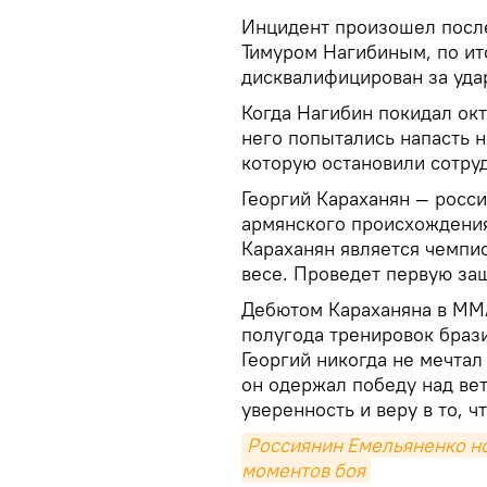
Инцидент произошел после
Тимуром Нагибиным, по ит
дисквалифицирован за удар
Когда Нагибин покидал ок
него попытались напасть н
которую остановили сотр
Георгий Караханян — росс
армянского происхождения
Караханян является чемпио
весе. Проведет первую защ
Дебютом Караханяна в MMA
полугода тренировок брази
Георгий никогда не мечтал
он одержал победу над ве
уверенность и веру в то, ч
Россиянин Емельяненко но
моментов боя