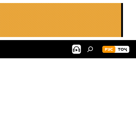
РУС
ТОҶ