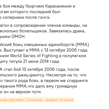
 боя между Георгием Караханяном и
огам которого последний был
 соперника после гонга.
тагон в сопровождении членов команды, на
есколько болельщиков. Завязалась драка,
удники ОМОН.
ийский боец смешанных единоборств (MMA)
. Выступает в MMA с 13 октября 2006 года.
ном World Series of Fighting в полулегком
иту титула 21 июня 2014 года.
 стал бой 13 октября 2006 года, после
льского джиу-джитсу. Несмотря на то, что
 о такого рода боях, в первом же спарринге
тераном MMA,что дало ему громадную
то он на верном пути.
каутировал Соннена - видео лучших 