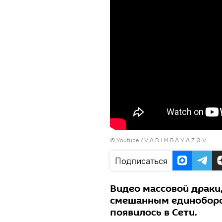
©
Youtube
/
V Λ D I M B Λ Y Λ Z Ø V
Подписаться
Видео массовой драки
смешанным единоборст
появилось в Сети.