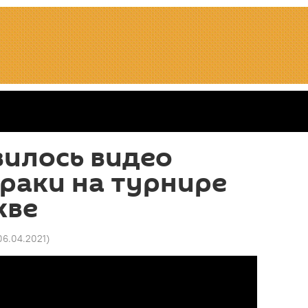
вилось видео
раки на турнире
кве
06.04.2021
)