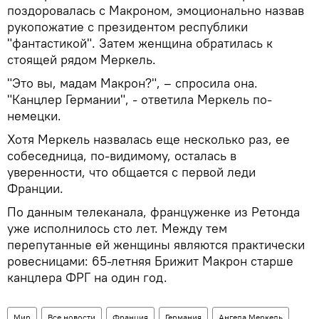
поздоровалась с Макроном, эмоционально назвав
рукопожатие с президентом республики
"фантастикой". Затем женщина обратилась к
стоящей рядом Меркель.
"Это вы, мадам Макрон?", – спросила она.
"Канцлер Германии", - ответила Меркель по-
немецки.
Хотя Меркель назвалась еще несколько раз, ее
собеседница, по-видимому, осталась в
уверенности, что общается с первой леди
Франции.
По данным телеканала, француженке из Ретонда
уже исполнилось сто лет. Между тем
перепутанные ей женщины являются практически
ровесницами: 65-летняя Брижит Макрон старше
канцлера ФРГ на один год.
Мир
Все новости
Франция
Германия
Ангела Меркель