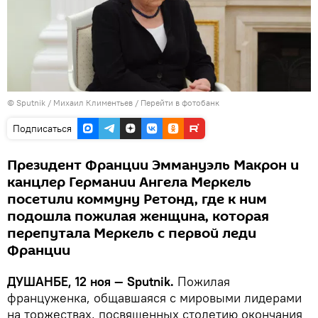
©
Sputnik
/ Михаил Климентьев
/
Перейти в фотобанк
Подписаться
Президент Франции Эммануэль Макрон и
канцлер Германии Ангела Меркель
посетили коммуну Ретонд, где к ним
подошла пожилая женщина, которая
перепутала Меркель с первой леди
Франции
ДУШАНБЕ, 12 ноя — Sputnik.
Пожилая
француженка, общавшаяся с мировыми лидерами
на торжествах, посвященных столетию окончания