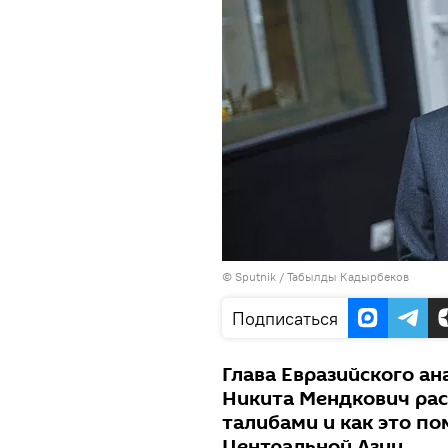
© Sputnik / Табылды Кадырбеков
Подписаться
Глава Евразийского ан
Никита Мендкович рас
талибами и как это по
Центральной Азии