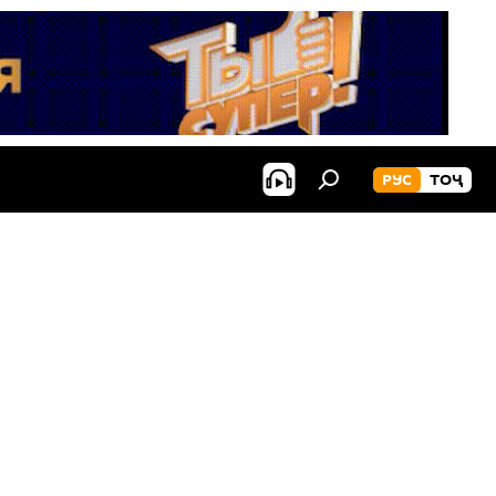
РУС
ТОҶ