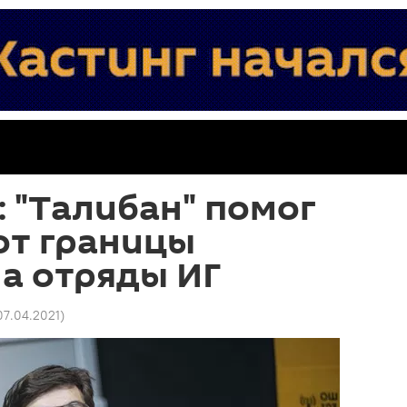
 "Талибан" помог
от границы
а отряды ИГ
 07.04.2021
)