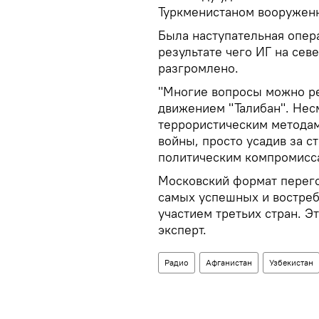
Туркменистаном вооружен
Была наступательная опер
результате чего ИГ на сев
разгромлено.
"Многие вопросы можно ре
движением "Талибан". Несм
террористическим методам,
войны, просто усадив за с
политическим компромисса
Московский формат перего
самых успешных и востре
участием третьих стран. 
эксперт.
Радио
Афганистан
Узбекистан