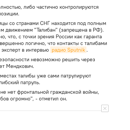
лностью, либо частично контролируются
позиции.
ицы со странами СНГ находится под полным
м движением "Талибан" (запрещена в РФ).
о, что, с точки зрения России как гаранта
вершенно логично, что контакты с талибами
л эксперт в интервью
радио Sputnik
.
езопасности невозможно решить через
ет Мендкович.
 местах талибы уже сами патрулируют
либский патруль.
ране нет фронтальной гражданской войны,
бов огромно", - отметил он.