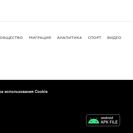
ОБЩЕСТВО
МИГРАЦИЯ
АНАЛИТИКА
СПОРТ
ВИДЕО
И
ка использования Cookie