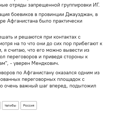
ные отряды запрещенной группировки ИГ.
ация боевиков в провинции Джаузджан, в
ере Афганистана было практически
шать и решаются при контактах с
отря на то что они до сих пор прибегают к
 я считаю, что его можно вывести из
тол переговоров и приведя стороны к
м", - уверен Мендкович.
воров по Афганистану оказался одним из
бованных переговорных площадок с
Это очень важный шаг вперед, подытожил
талибы
Россия