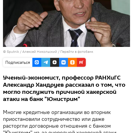
©
Sputnik
/ Алексей Никольский
/
Перейти в фотобанк
Подписаться
Ученый-экономист, профессор РАНХиГС
Александр Хандруев рассказал о том, что
могло послужить причиной хакерской
атаки на банк "Юнистрим"
Многие кредитные организации во вторник
приостановили сотрудничество или даже
расторгли договорные отношения с банком
"Юнистрим" из-за очередной хакерской атаки,