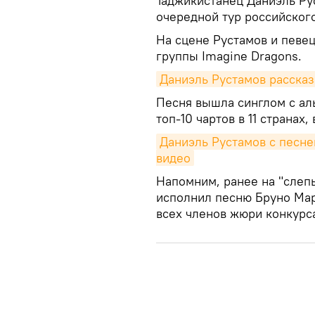
Таджикистанец Даниэль Ру
очередной тур российского
На сцене Рустамов и певе
группы Imagine Dragons.
Даниэль Руcтамов рассказ
Песня вышла синглом с аль
топ-10 чартов в 11 странах
Даниэль Рустамов с песней
видео
Напомним, ранее на "слеп
исполнил песню Бруно Марс
всех членов жюри конкурс