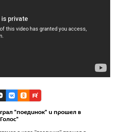
грал "поединок" и прошел в
Голос"