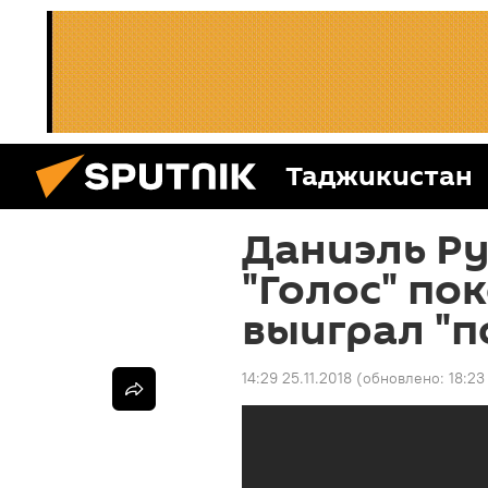
Таджикистан
Даниэль Ру
"Голос" по
выиграл "п
14:29 25.11.2018
(обновлено:
18:23