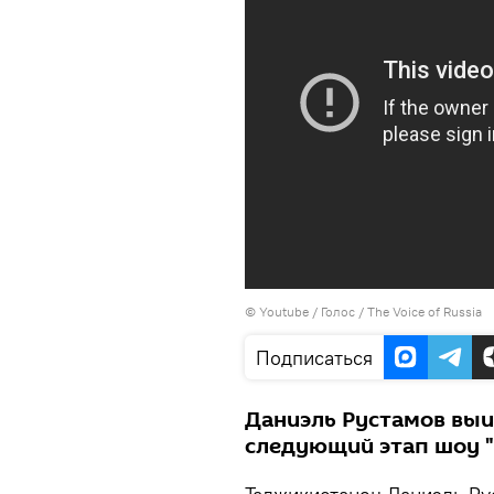
©
Youtube / Голос / The Voice of Russia
Подписаться
Даниэль Рустамов выи
следующий этап шоу "