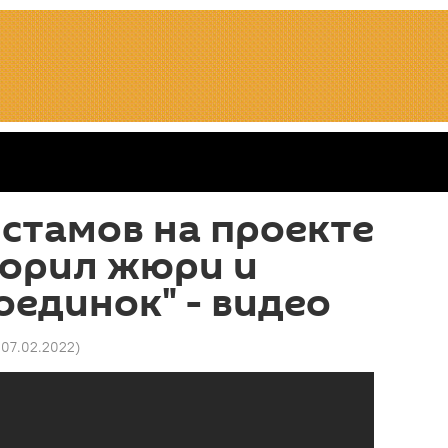
стамов на проекте
корил жюри и
оединок" - видео
 07.02.2022
)