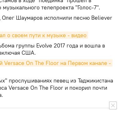
стамов в ходе "поединка" прошел в
 музыкального телепроекта "Голос-7".
ц Олег Шаумаров исполнили песню Believer
ал о своем пути к музыке - видео
бома группы Evolve 2017 года и вошла в
, включая США.
 Versace On The Floor на Первом канале - 
ых" прослушиваниях певец из Таджикистана
а Versace On The Floor и покорил почти
а.