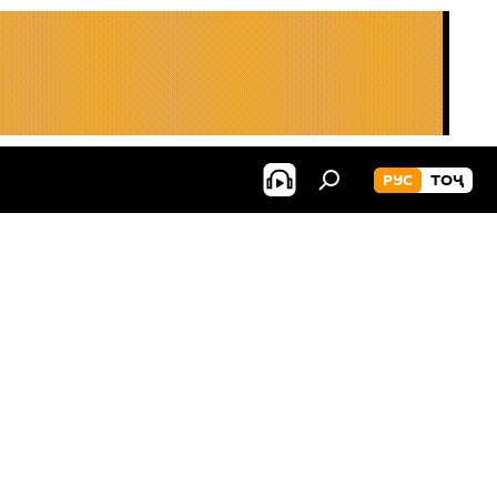
РУС
ТОҶ