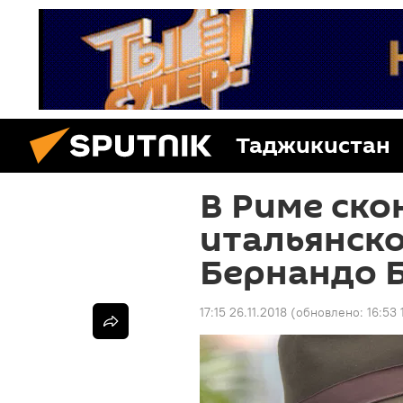
Таджикистан
В Риме ско
итальянск
Бернандо 
17:15 26.11.2018
(обновлено:
16:53 