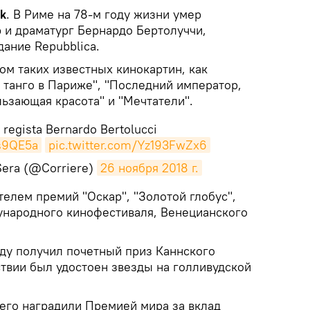
k
. В Риме на 78-м году жизни умер
 и драматург Бернардо Бертолуччи,
ание Repubblica.
ом таких известных кинокартин, как
 танго в Париже", "Последний император,
льзающая красота" и "Мечтатели".
l regista Bernardo Bertolucci
ks9QE5a
pic.twitter.com/Yz193FwZx6
 Sera (@Corriere)
26 ноября 2018 г.
телем премий "Оскар", "Золотой глобус",
ународного кинофестиваля, Венецианского
оду получил почетный приз Каннского
ствии был удостоен звезды на голливудской
 его наградили Премией мира за вклад