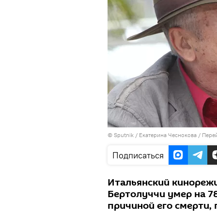
©
Sputnik
/ Екатерина Чеснокова
/
Перей
Подписаться
Итальянский кинорежи
Бертолуччи умер на 7
причиной его смерти, 