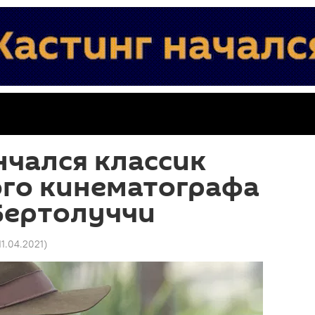
нчался классик
ого кинематографа
Бертолуччи
11.04.2021
)