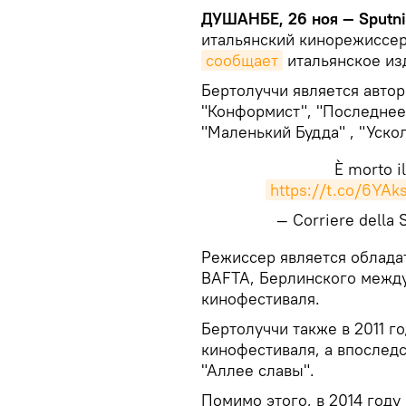
ДУШАНБЕ, 26 ноя — Sputni
итальянский кинорежиссер
сообщает
итальянское изд
Бертолуччи является автор
"Конформист", "Последнее
"Маленький Будда" , "Уско
È morto i
https://t.co/6YA
— Corriere della
​Режиссер является облада
BAFTA, Берлинского межд
кинофестиваля.
Бертолуччи также в 2011 г
кинофестиваля, а впослед
"Аллее славы".
Помимо этого, в 2014 году