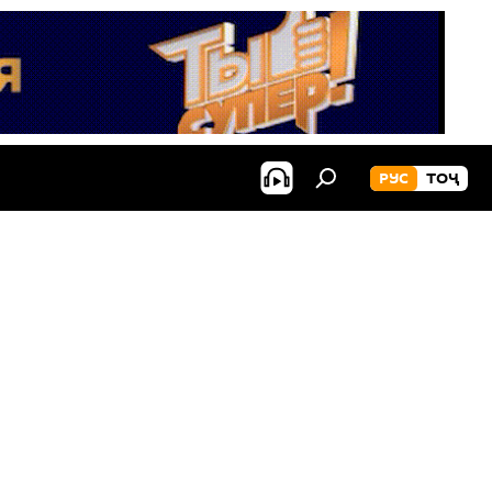
РУС
ТОҶ