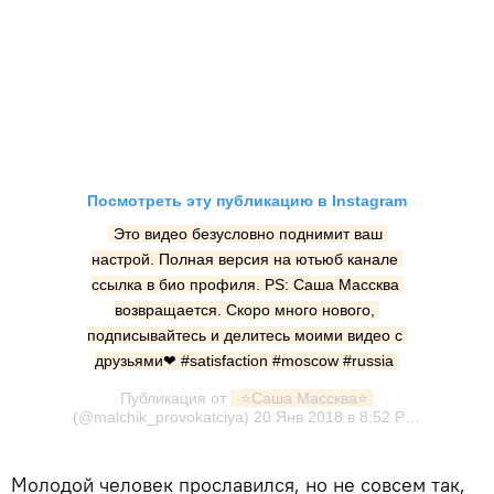
Посмотреть эту публикацию в Instagram
Это видео безусловно поднимит ваш 
настрой. Полная версия на ютьюб канале 
ссылка в био профиля. PS: Саша Массква 
возвращается. Скоро много нового, 
подписывайтесь и делитесь моими видео с 
друзьями❤ #satisfaction #moscow #russia
Публикация от
 ⭐️Саша Массква⭐️
(@malchik_provokatciya)
20 Янв 2018 в 8:52 PST
Молодой человек прославился, но не совсем так,