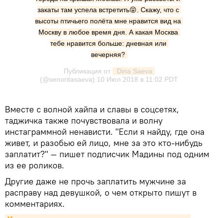
закаты там успела встретить😝. Скажу, что с 
высоты птичьего полёта мне нравится вид на 
Москву в любое время дня. А какая Москва 
тебе нравится больше: дневная или 
вечерняя?
Публикация от
 Dina Saeva
(@senoritasaeva)
10 Июл 2018 в 11:02 PDT
Вместе с волной хайпа и славы в соцсетях,
таджичка также почувствовала и волну
инстаграммной ненависти. "Если я найду, где она
живет, и разобью ей лицо, мне за это кто-нибудь
заплатит?" — пишет подписчик Мадины под одним
из ее роликов.
Другие даже не прочь заплатить мужчине за
расправу над девушкой, о чем открыто пишут в
комментариях.