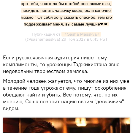
про тебя, я хотела бы с тобой познакомиться, 
посидеть попить чашечку кофе, если конечно 
можно " От себя хочу сказать спасибо, тем кто 
поддерживает меня, вы самые лучшие❤💋
Публикация от
 ⭐️Sasha Masskva⭐️
(@sashamasskva)
29 Ноя 2017 в 8:43 PST
Если русскоязычная аудитория пишет ему
комплименты, то уроженцы Таджикистана явно
недовольны творчеством земляка.
Молодой человек жалуется, что многие из них уже
в течение года угрожают ему, пишут оскорбления,
обещают найти и убить. Все потому, что, по их
мнению, Саша позорит нацию своим "девчачьим"
видом.