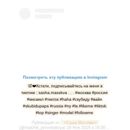
Посмотреть эту публикацию в Instagram
🤣❤️Кстати, подписывайтесь на меня в 
тиктоке : sasha.masskva . . . #москва #россия 
#мюзикл #тикток #haha #скубиду #вайн 
#skubidupapa #russia #ny #la #likeme #tiktok 
#top #singer #model #followme
Публикация от
 ⭐️Саша Массква⭐️
(@malchik_provokatciya)
18 Ноя 2018 в 10:30 PST