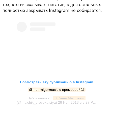
тех, кто высказывает негатив, а для остальных
полностью закрывать Instagram не собирается.
Посмотреть эту публикацию в Instagram
@mehrnigormusic с премьерой😊
Публикация от
 ⭐️Саша Массква⭐️
(@malchik_provokatciya)
28 Ноя 2018 в 8:27 PST