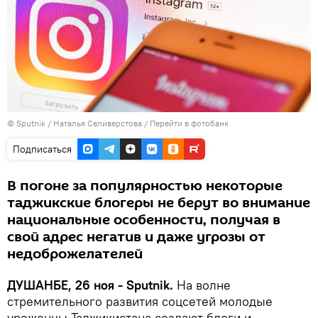
©
Sputnik
/ Наталья Селиверстова
/
Перейти в фотобанк
Подписаться
В погоне за популярностью некоторые
таджикские блогеры не берут во внимание
национальные особенности, получая в
свой адрес негатив и даже угрозы от
недоброжелателей
ДУШАНБЕ, 26 ноя - Sputnik.
На волне
стремительного развития соцсетей молодые
уроженцы Таджикистана создают блоги и