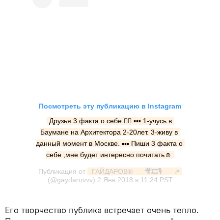
Посмотреть эту публикацию в Instagram
Друзья 3 факта о себе ✍🏽 ▪️▪️▪️ 1-учусь в 
Баумане на Архитектора 2-20лет. 3-живу в 
данный момент в Москве. ▪️▪️▪️ Пиши 3 факта о 
себе ,мне будет интересно почитать☺️
Публикация от
 ГАЙДАРОВ®⠀⠀ 🎥🎞🎙⠀⠀ ↗️
(@gaydarovvv)
2 Янв 2018 в 11:24 PST
Его творчество публика встречает очень тепло.