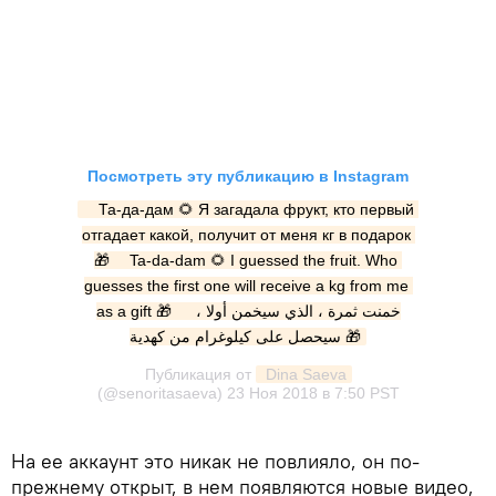
Посмотреть эту публикацию в Instagram
⠀ Та-да-дам 🌻 Я загадала фрукт, кто первый 
отгадает какой, получит от меня кг в подарок 
🎁 ⠀ Ta-da-dam 🌻 I guessed the fruit. Who 
guesses the first one will receive a kg from me 
as a gift 🎁 ⠀ ‎خمنت ثمرة ، الذي سيخمن أولا ، 
سيحصل على كيلوغرام من كهدية 🎁
Публикация от
 Dina Saeva
(@senoritasaeva)
23 Ноя 2018 в 7:50 PST
На ее аккаунт это никак не повлияло, он по-
прежнему открыт, в нем появляются новые видео,