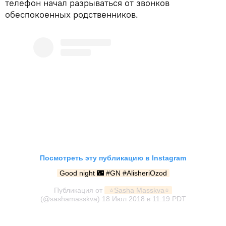
телефон начал разрываться от звонков
обеспокоенных родственников.
Посмотреть эту публикацию в Instagram
Good night 🌃 #GN #AlisheriOzod
Публикация от
 ⭐️Sasha Masskva⭐️
(@sashamasskva)
18 Июл 2018 в 11:19 PDT