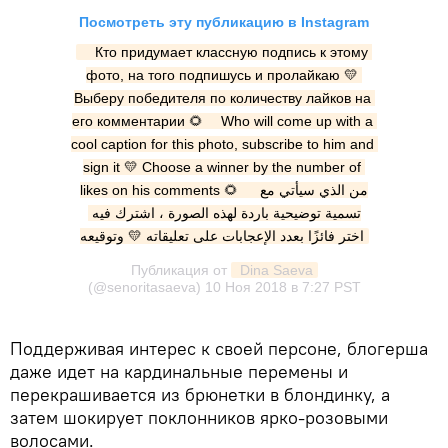
Посмотреть эту публикацию в Instagram
⠀ Кто придумает классную подпись к этому 
фото, на того подпишусь и пролайкаю 💛 
Выберу победителя по количеству лайков на 
его комментарии 🌻 ⠀ Who will come up with a 
cool caption for this photo, subscribe to him and 
sign it 💛 Choose a winner by the number of 
likes on his comments 🌻 ⠀ ‎من الذي سيأتي مع 
تسمية توضيحية باردة لهذه الصورة ، اشترك فيه 
وتوقيعه 💛 ‎اختر فائزًا بعدد الإعجابات على تعليقاته
Публикация от
 Dina Saeva
(@senoritasaeva)
10 Ноя 2018 в 7:27 PST
Поддерживая интерес к своей персоне, блогерша
даже идет на кардинальные перемены и
перекрашивается из брюнетки в блондинку, а
затем шокирует поклонников ярко-розовыми
волосами.