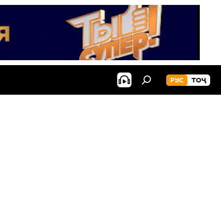
РУС
ТОҶ