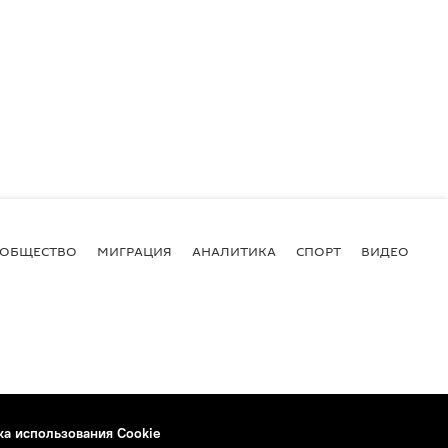
ОБЩЕСТВО
МИГРАЦИЯ
АНАЛИТИКА
СПОРТ
ВИДЕО
И
ка использования Cookie