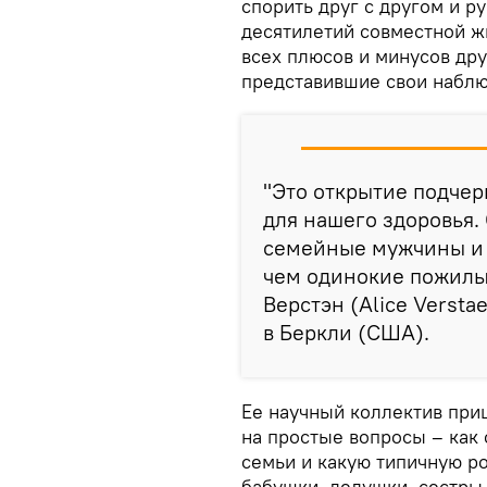
спорить друг с другом и р
десятилетий совместной ж
всех плюсов и минусов дру
представившие свои набл
"Это открытие подче
для нашего здоровья.
семейные мужчины и 
чем одинокие пожилы
Верстэн (Alice Verst
в Беркли (США).
Ее научный коллектив приш
на простые вопросы – как 
семьи и какую типичную ро
бабушки, дедушки, сестры 