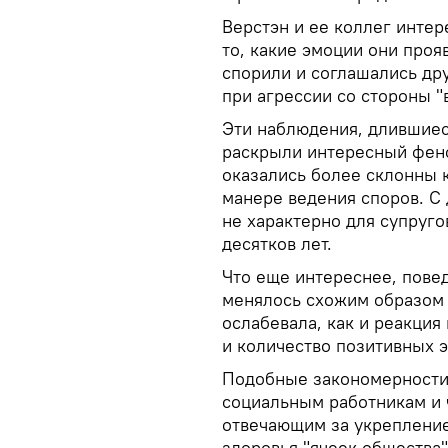
Верстэн и ее коллег интер
то, какие эмоции они проя
спорили и соглашались дру
при агрессии со стороны "
Эти наблюдения, длившиес
раскрыли интересный фен
оказались более склонны 
манере ведения споров. С
не характерно для супруго
десятков лет.
Что еще интереснее, пове
менялось схожим образом 
ослабевала, как и реакция
и количество позитивных 
Подобные закономерности,
социальным работникам и 
отвечающим за укреплени
здоровья "ячеек общества"