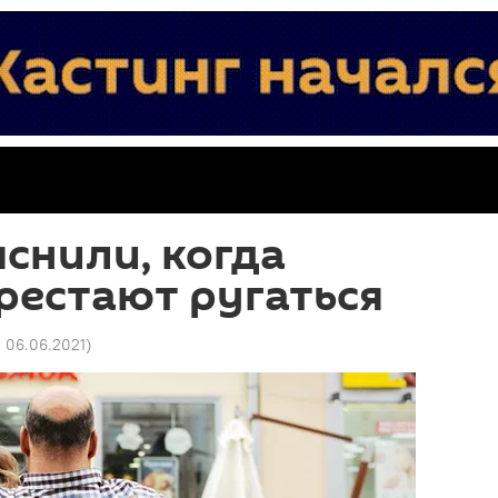
снили, когда
рестают ругаться
1 06.06.2021
)