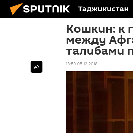
Таджикистан
Кошкин: к 
между Афг
талибами 
18:50 05.12.2018