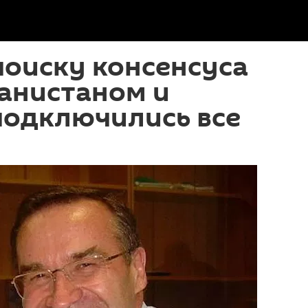
поиску консенсуса
анистаном и
подключились все