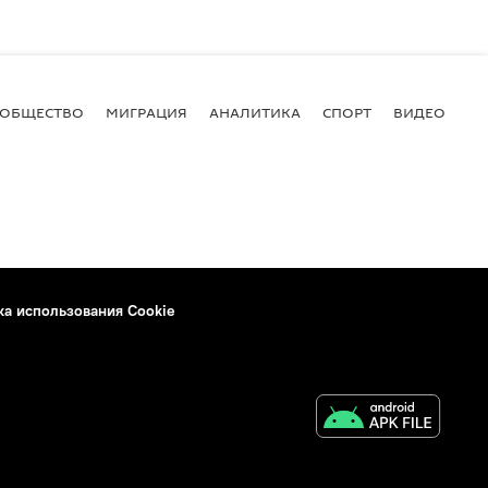
ОБЩЕСТВО
МИГРАЦИЯ
АНАЛИТИКА
СПОРТ
ВИДЕО
И
ка использования Cookie