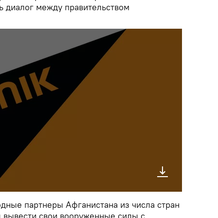
ь диалог между правительством
дные партнеры Афганистана из числа стран
ы вывести свои вооруженные силы с