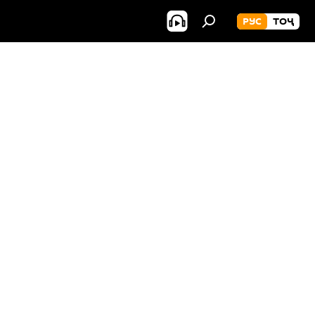
РУС
ТОҶ