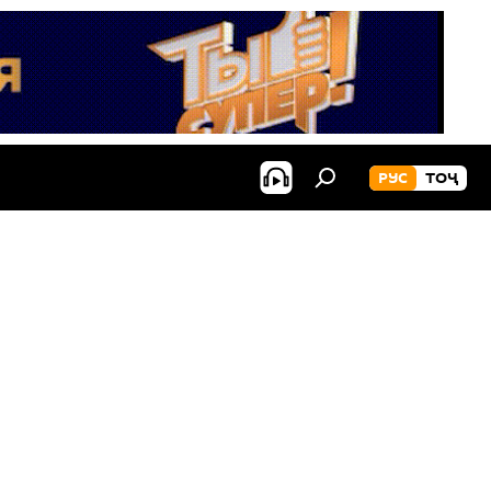
РУС
ТОҶ