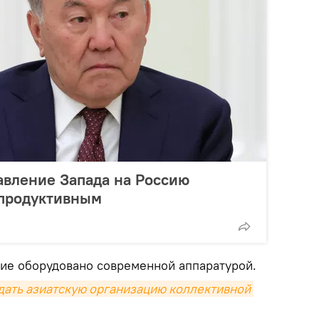
авление Запада на Россию
продуктивным
тие оборудовано современной аппаратурой.
ать азиатскую организацию коллективной 