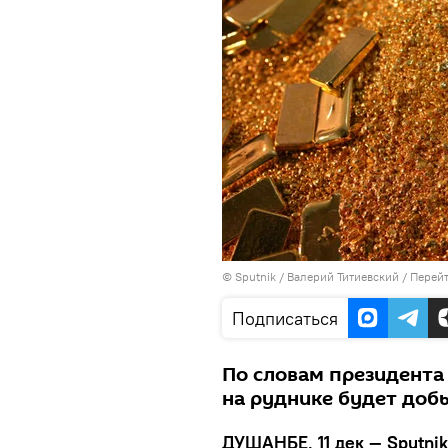
©
Sputnik
/ Валерий Титиевский
/
Перейт
Подписаться
По словам президента
на руднике будет добы
ДУШАНБЕ, 11 дек — Sputni