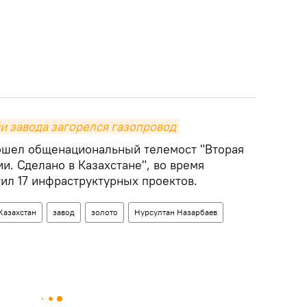
ии завода загорелся газопровод
ошел общенациональный телемост "Вторая
и. Сделано в Казахстане", во время
ил 17 инфраструктурных проектов.
Казахстан
завод
золото
Нурсултан Назарбаев