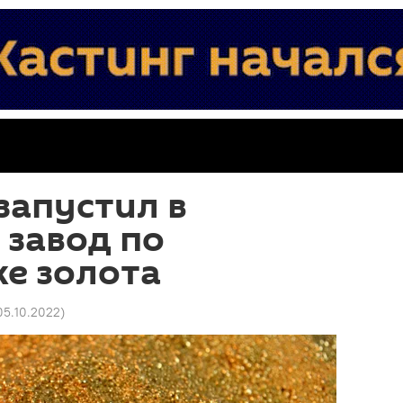
запустил в
 завод по
е золота
05.10.2022
)