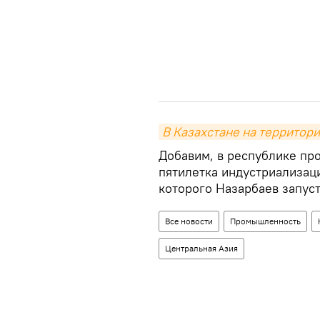
В Казахстане на территор
Добавим, в республике пр
пятилетка индустриализаци
которого Назарбаев запуст
Все новости
Промышленность
Центральная Азия