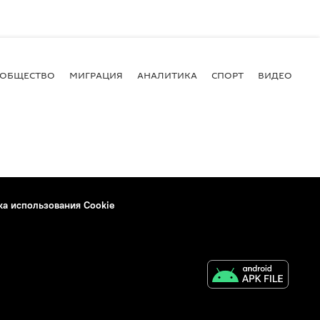
ОБЩЕСТВО
МИГРАЦИЯ
АНАЛИТИКА
СПОРТ
ВИДЕО
И
ка использования Cookie