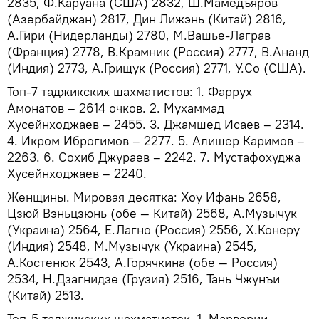
2835, Ф.Каруана (США) 2832, Ш.Мамедъяров
(Азербайджан) 2817, Дин Лижэнь (Китай) 2816,
А.Гири (Нидерланды) 2780, М.Вашье-Лаграв
(Франция) 2778, В.Крамник (Россия) 2777, В.Ананд
(Индия) 2773, А.Грищук (Россия) 2771, У.Со (США).
Топ-7 таджикских шахматистов: 1. Фаррух
Амонатов – 2614 очков. 2. Мухаммад
Хусейнходжаев – 2455. 3. Джамшед Исаев – 2314.
4. Икром Иброгимов – 2277. 5. Алишер Каримов –
2263. 6. Сохиб Джураев – 2242. 7. Мустафохуджа
Хусейнходжаев – 2240.
Женщины. Мировая десятка: Хоу Ифань 2658,
Цзюй Вэньцзюнь (обе — Китай) 2568, А.Музычук
(Украина) 2564, Е.Лагно (Россия) 2556, Х.Конеру
(Индия) 2548, М.Музычук (Украина) 2545,
А.Костенюк 2543, А.Горячкина (обе — Россия)
2534, Н.Дзагнидзе (Грузия) 2516, Тань Чжунъи
(Китай) 2513.
Топ-5 таджикских шахматисток. 1. Марвории