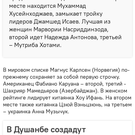
месте находится Мухаммад
Хусейнходжаев, замыкает тройку
лидеров Джамшед Исаев. Лучшая из
женщин Марвории Насриддинзода,
второй идет Надежда Антонова, третьей
– Мутриба Хотами.
В мировом списке Магнус Карлсен (Норвегия) по-
прежнему сохраняет за собой первую строчку.
Американец Фабиано Каруана – второй, третий -
Шахрияр Мамедьяров (Азербайджан). В женском
рейтинге лидирует китаянка Хоу Ифань. На втором
месте также китаянка Цзюй Вэньцзюнь, на третьем
– украинка Анна Музычук.
В Душанбе создадут