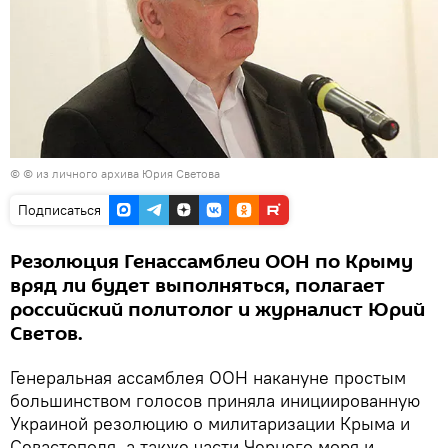
© © из личного архива Юрия Светова
Подписаться
Резолюция Генассамблеи ООН по Крыму
вряд ли будет выполняться, полагает
российский политолог и журналист Юрий
Светов.
Генеральная ассамблея ООН накануне простым
большинством голосов приняла инициированную
Украиной резолюцию о милитаризации Крыма и
Севастополя, а также части Черного моря и