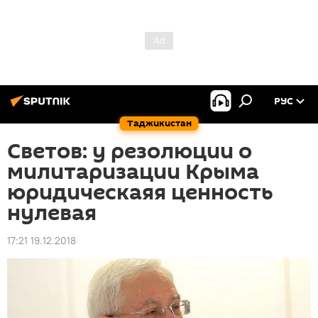
РУС
Таджикистан
Светов: у резолюции о
милитаризации Крыма
юридическаяя ценность
нулевая
17:21 19.12.2018