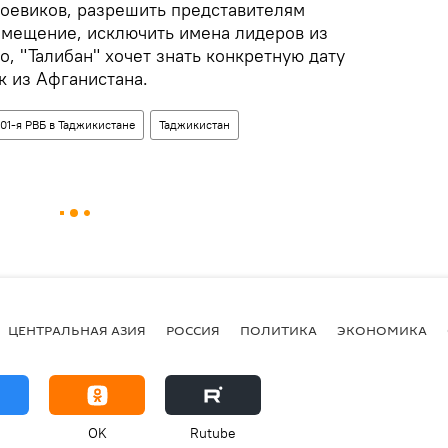
оевиков, разрешить представителям
емещение, исключить имена лидеров из
о, "Талибан" хочет знать конкретную дату
к из Афганистана.
01-я РВБ в Таджикистане
Таджикистан
ЦЕНТРАЛЬНАЯ АЗИЯ
РОССИЯ
ПОЛИТИКА
ЭКОНОМИКА
OK
Rutube