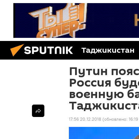
Таджикистан
Путин пояс
Россия буд
военную ба
Таджикист
17:56 20.12.2018
(обновлено:
16:19