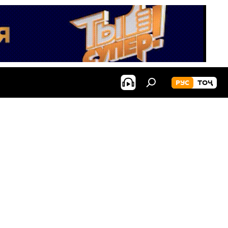
РУС
ТОҶ