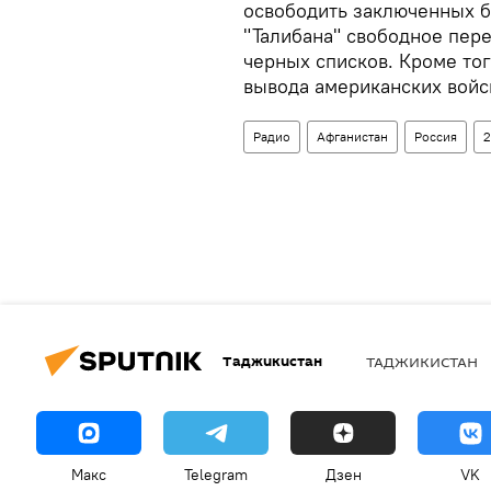
освободить заключенных б
"Талибана" свободное пер
черных списков. Кроме тог
вывода американских войс
Радио
Афганистан
Россия
2
Таджикистан
ТАДЖИКИСТАН
Макс
Telegram
Дзен
VK