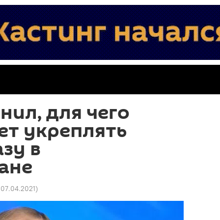
нил, для чего
ет укреплять
зу в
ане
 07.04.2021
)