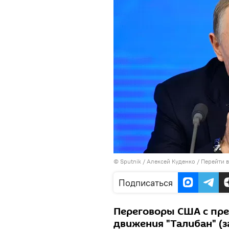
©
Sputnik
/ Алексей Куденко
/
Перейти 
Подписаться
Переговоры США с пр
движения "Талибан" (