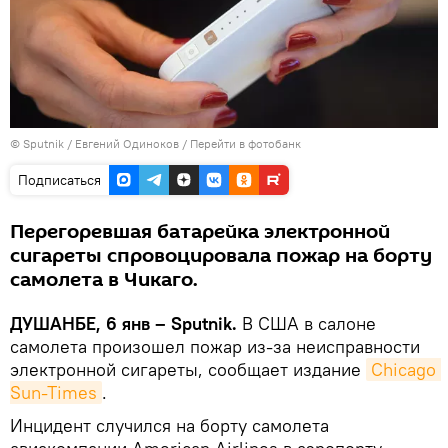
©
Sputnik
/ Евгений Одиноков
/
Перейти в фотобанк
Подписаться
Перегоревшая батарейка электронной
сигареты спровоцировала пожар на борту
самолета в Чикаго.
ДУШАНБЕ, 6 янв – Sputnik.
В США в салоне
самолета произошел пожар из-за неисправности
электронной сигареты, сообщает издание
Chicago 
Sun-Times
.
Инцидент случился на борту самолета