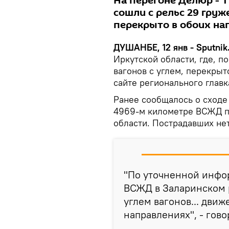
На перегоне Делюр - 
сошли с рельс 29 груж
перекрыто в обоих на
ДУШАНБЕ, 12 янв - Sputnik
Иркутской области, где, п
вагонов с углем, перекрыт
сайте регионального глав
Ранее сообщалось о сходе 
4969-м километре ВСЖД пе
области. Пострадавших нет
"По уточненной инфор
ВСЖД в Заларинском 
углем вагонов... дви
направлениях", - гов