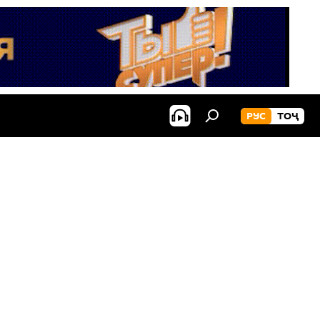
РУС
ТОҶ