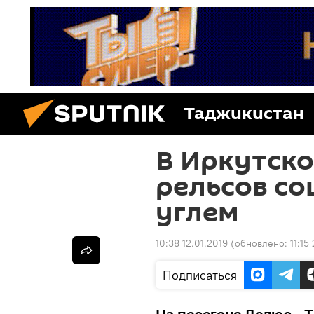
Таджикистан
В Иркутско
рельсов со
углем
10:38 12.01.2019
(обновлено:
11:15
Подписаться