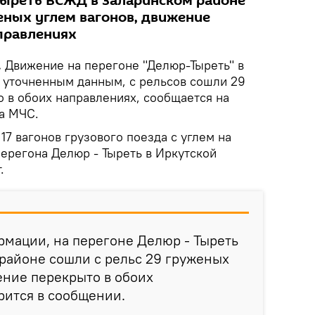
Тыреть ВСЖД в Заларинском районе
еных углем вагонов, движение
правлениях
.
Движение на перегоне "Делюр-Тыреть" в
о уточненным данным, с рельсов сошли 29
о в обоих направлениях, сообщается на
ка МЧС.
17 вагонов грузового поезда с углем на
регона Делюр - Тыреть в Иркутской
.
мации, на перегоне Делюр - Тыреть
районе сошли с рельс 29 груженых
жение перекрыто в обоих
орится в сообщении.