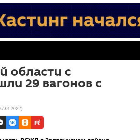
й области с
шли 29 вагонов с
 27.01.2022
)