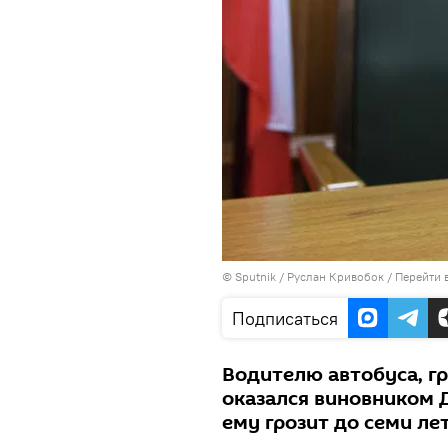
©
Sputnik
/ Руслан Кривобок
/
Перейти 
Подписаться
Водителю автобуса, г
оказался виновником 
ему грозит до семи л