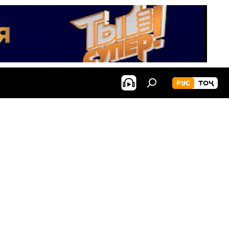
РУС
ТОҶ