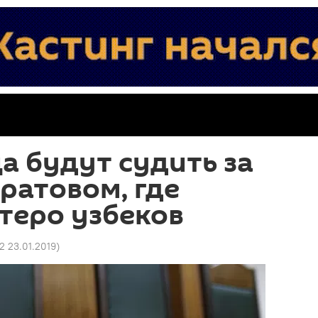
а будут судить за
ратовом, где
теро узбеков
2 23.01.2019
)