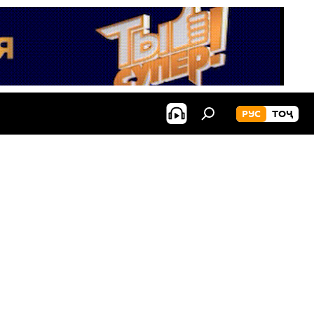
РУС
ТОҶ