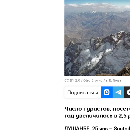
CC BY 2.0
/
Oleg Brovko
/
в. Б. Ганза
Подписаться
Число туристов, посет
год увеличилось в 2,5
Д
УШАНБЕ, 25 янв – Sputni