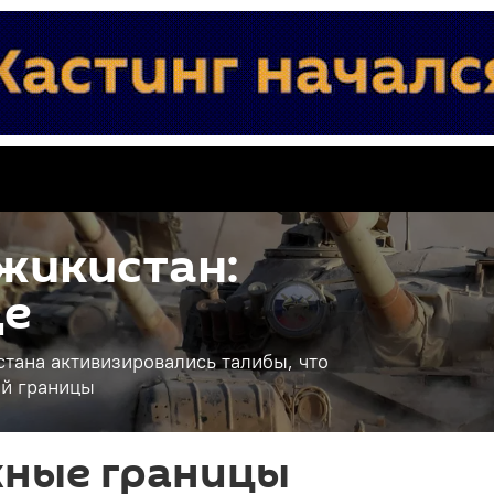
жикистан:
це
тана активизировались талибы, что
ой границы
жные границы