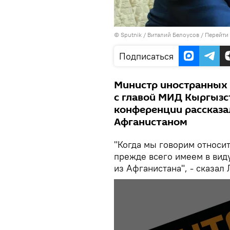
©
Sputnik
/ Виталий Белоусов
/
Перейти
Подписаться
Министр иностранных 
с главой МИД Кыргыз
конференции рассказал
Афганистаном
"Когда мы говорим относи
прежде всего имеем в вид
из Афганистана", - сказал