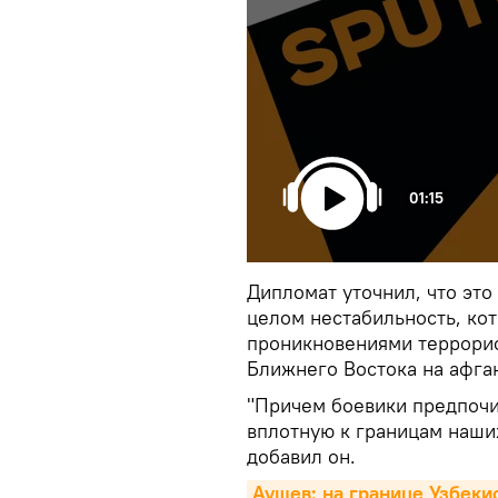
01:15
Дипломат уточнил, что это
целом нестабильность, к
проникновениями террорис
Ближнего Востока на афга
"Причем боевики предпочи
вплотную к границам наших
добавил он.
Аушев: на границе Узбеки