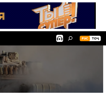
РУС
ТОҶ