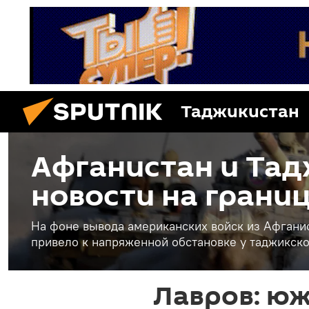
Таджикистан
Афганистан и Тад
новости на грани
На фоне вывода американских войск из Афганис
привело к напряженной обстановке у таджикск
Лавров: ю