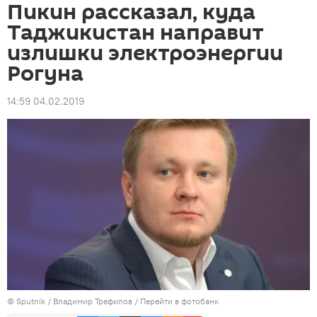
Пикин рассказал, куда
Таджикистан направит
излишки электроэнергии
Рогуна
14:59 04.02.2019
©
Sputnik
/ Владимир Трефилов
/
Перейти в фотобанк