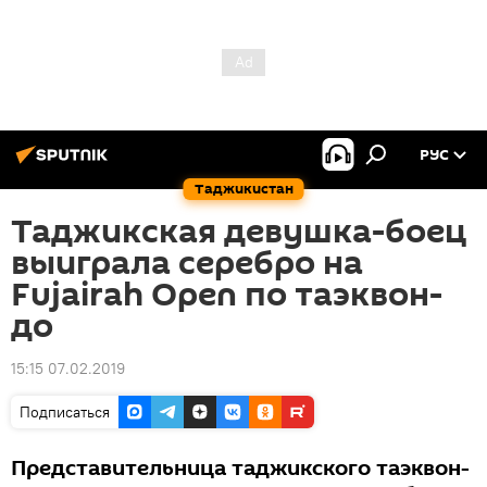
РУС
Таджикистан
Таджикская девушка-боец
выиграла серебро на
Fujairah Open по таэквон-
до
15:15 07.02.2019
Подписаться
Представительница таджикского таэквон-