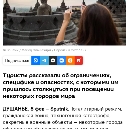
©
Sputnik
/ Файед Эль-Гезири
/
Перейти в фотобанк
Подписаться
Туристы рассказали об ограничениях,
специфике и опасностях, с которыми им
пришлось столкнуться при посещении
некоторых городов мира
ДУШАНБЕ, 8 фев – Sputnik.
Тоталитарный режим,
гражданская война, техногенная катастрофа,
секретные военные объекты — некоторые города
официально объявляют закрытыми, или они