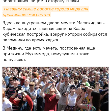
обратившись лицом в сторону Мекки.
Названы самые дорогие города мира для 
проживания мигрантов
Здесь во внутреннем дворе мечети Масджид аль-
Харам находится главная святыня Кааба —
кубическая постройка, вокруг которой собираются
паломники во время хаджа.
В Медину, где есть мечеть, построенная еще
при жизни Мухаммеда, немусульман тоже
не пускают.