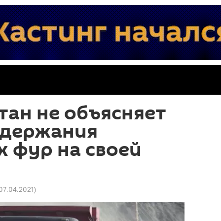
ан не объясняет
адержания
 фур на своей
 07.04.2021
)