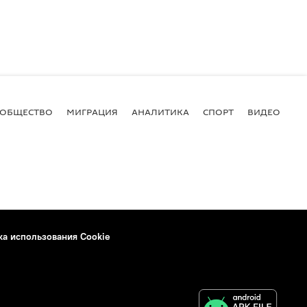
ОБЩЕСТВО
МИГРАЦИЯ
АНАЛИТИКА
СПОРТ
ВИДЕО
И
ка использования Cookie