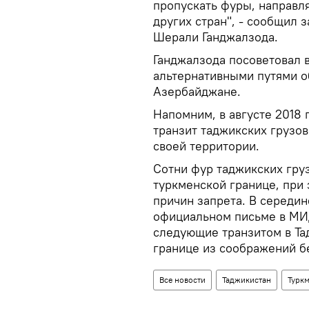
пропускать фуры, направл
других стран", - сообщил 
Шерали Ганджалзода.
Ганджалзода посоветовал 
альтернативными путями об
Азербайджане.
Напомним, в августе 2018 
транзит таджикских грузо
своей территории.
Сотни фур таджикских гру
туркменской границе, при
причин запрета. В середин
официальном письме в МИД
следующие транзитом в Та
границе из соображений б
Все новости
Таджикистан
Турк