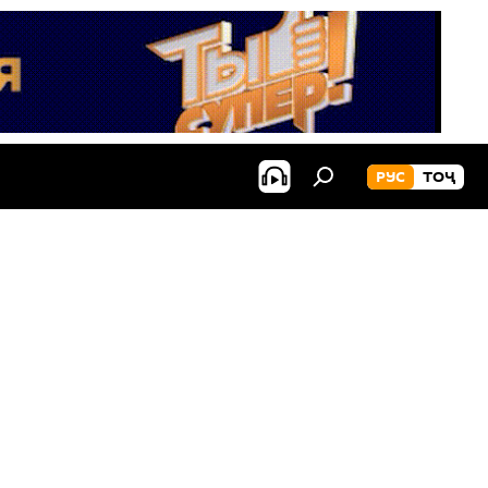
РУС
ТОҶ