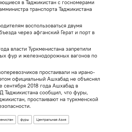
яющиеся в Таджикистан с госномерами
замминистра транспорта Таджикистана
водителям воспользоваться двумя
ъезда через афганский Герат и порт в
года власти Туркменистана запретили
вых фур и железнодорожных вагонов по
зоперевозчиков простаивали на ирано-
 этом официальный Ашхабад не объяснял
е сентября 2018 года Ашхабад в
 Таджикистана сообщил, что фуры,
джикистан, простаивают на туркменской
езопасности.
менистан
фуры
Центральная Азия