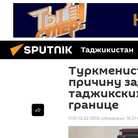
Таджикистан
Туркменист
причину з
таджикских
границе
11:01 13.02.2019
(обновлено:
16:21