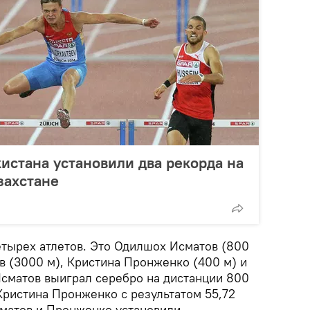
истана установили два рекорда на
захстане
етырех атлетов. Это Одилшох Исматов (800
 (3000 м), Кристина Пронженко (400 м) и
Исматов выиграл серебро на дистанции 800
а Кристина Пронженко с результатом 55,72
сматов и Пронженко установили