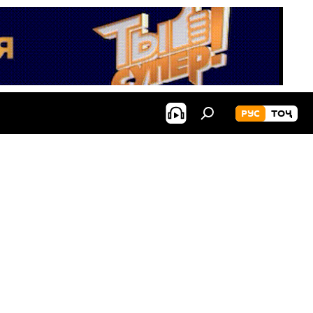
РУС
ТОҶ