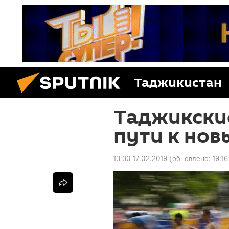
Таджикистан
Таджикские
пути к но
13:30 17.02.2019
(обновлено:
19:16