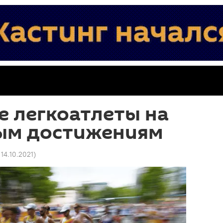
 легкоатлеты на
вым достижениям
 14.10.2021
)