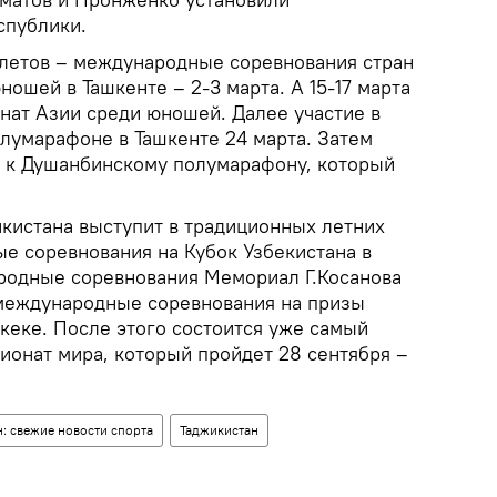
спублики.
летов – международные соревнования стран
ошей в Ташкенте – 2-3 марта. А 15-17 марта
нат Азии среди юношей. Далее участие в
умарафоне в Ташкенте 24 марта. Затем
у к Душанбинскому полумарафону, который
икистана выступит в традиционных летних
ые соревнования на Кубок Узбекистана в
родные соревнования Мемориал Г.Косанова
 международные соревнования на призы
кеке. После этого состоится уже самый
ионат мира, который пройдет 28 сентября –
: свежие новости спорта
Таджикистан