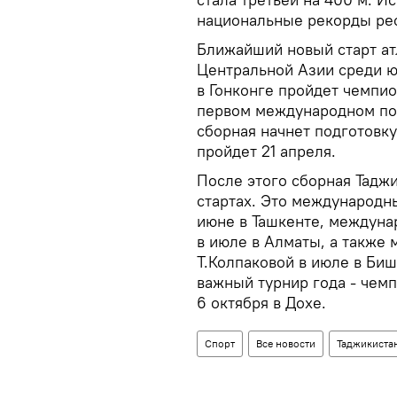
национальные рекорды ре
Ближайший новый старт ат
Центральной Азии среди юн
в Гонконге пройдет чемпио
первом международном пол
сборная начнет подготовк
пройдет 21 апреля.
После этого сборная Тадж
стартах. Это международн
июне в Ташкенте, междуна
в июле в Алматы, а также
Т.Колпаковой в июле в Биш
важный турнир года - чемп
6 октября в Дохе.
Спорт
Все новости
Таджикистан