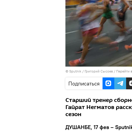
©
Sputnik
/ Григорий Сысоев
/
Перейти 
Подписаться
Старший тренер сборн
Гайрат Негматов расс
сезон
ДУШАНБЕ, 17 фев – Sputnik