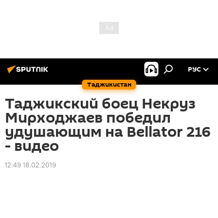
РУС
Таджикистан
Таджикский боец Некруз
Мирходжаев победил
удушающим на Bellator 216
- видео
12:49 18.02.2019