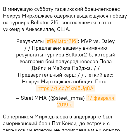
В минувшую субботу таджикский боец-легковес
Некруз Мирходжаев одержал выдающуюся победу
на турнира Bellator 216, состоявшемся в этот
уикенд в Анкасвилле, США.
Результаты
#Bellator216
: MVP vs. Daley
/ / Предлагаем вашему вниманию
результаты турнира Bellator216, который
возглавил бой полусредневесов Пола
Дэйли и Майкла Пэйджа. / /
Предварительный кард: / / Легкий вес:
Некруз Мирходжаев победил Пэта..
https://t.co/t1xnI5Ug8A
— Steel MMA (@steel_mma)
17 февраля 
2019 г.
​Соперником Мирходжаева в андеркарте был
американский боец Пэт Кейси, до встречи с
таджикским атлетом не проигравшим ни одного