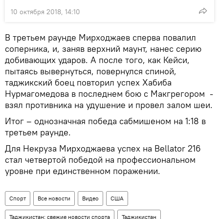
10 октября 2018, 14:10
В третьем раунде Мирходжаев сперва повалил
соперника, и, заняв верхний маунт, нанес серию
добивающих ударов. А после того, как Кейси,
пытаясь вывернуться, повернулся спиной,
таджикский боец повторил успех Хабиба
Нурмагомедова в последнем бою с Макгрегором -
взял противника на удушение и провел залом шеи.
Итог – однозначная победа сабмишеном на 1:18 в
третьем раунде.
Для Некруза Мирходжаева успех на Bellator 216
стал четвертой победой на профессиональном
уровне при единственном поражении.
Спорт
Все новости
Видео
США
Таджикистан: свежие новости спорта
Таджикистан