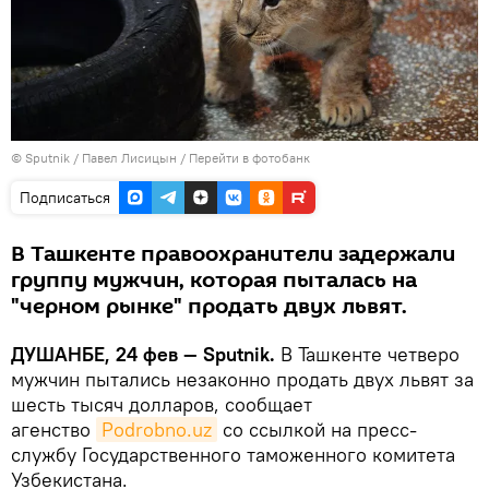
©
Sputnik
/ Павел Лисицын
/
Перейти в фотобанк
Подписаться
В Ташкенте правоохранители задержали
группу мужчин, которая пыталась на
"черном рынке" продать двух львят.
ДУШАНБЕ, 24 фев — Sputnik.
В Ташкенте четверо
мужчин пытались незаконно продать двух львят за
шесть тысяч долларов, сообщает
агенство
Podrobno.uz
со ссылкой на пресс-
службу Государственного таможенного комитета
Узбекистана.