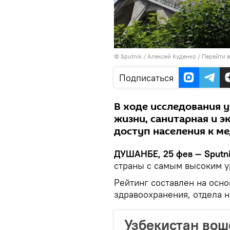
©
Sputnik
/ Алексей Куденко
/
Перейти 
Подписаться
В ходе исследования 
жизни, санитарная и э
доступ населения к м
ДУШАНБЕ, 25 фев — Sputni
страны с самым высоким у
Рейтинг составлен на осн
здравоохранения, отдела 
Узбекистан вош