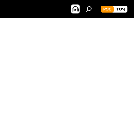
РУС
ТОҶ