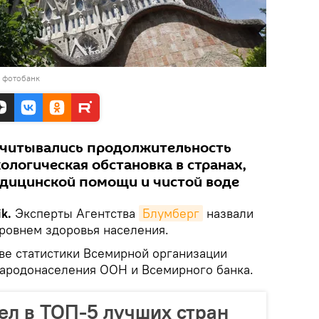
в фотобанк
учитывались продолжительность
кологическая обстановка в странах,
едицинской помощи и чистой воде
k.
Эксперты Агентства
Блумберг
назвали
ровнем здоровья населения.
ове статистики Всемирной организации
народонаселения ООН и Всемирного банка.
ел в ТОП-5 лучших стран