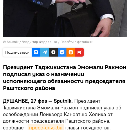
©
Sputnik
/ Владимир Федоренко
/
Перейти в фотобанк
Подписаться
Президент Таджикистана Эмомали Рахмон
подписал указ о назначении
исполняющего обязанности председателя
Раштского района
ДУШАНБЕ, 27 фев — Sputnik.
Президент
Таджикистана Эмомали Рахмон подписал указ об
освобождении Лоикзода Каноатшо Холика от
должности председателя Раштского района,
сообщает
пресс-служба
главы государства.