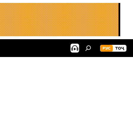
РУС
ТОҶ