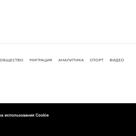
ОБЩЕСТВО
МИГРАЦИЯ
АНАЛИТИКА
СПОРТ
ВИДЕО
И
ка использования Cookie