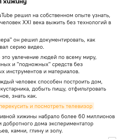
л хижину
uTube решил на собственном опыте узнать,
человек XXI века выжить без технологий в
ера" он решил документировать, как
вал серию видео.
 это увлечение людей по всему миру,
ных и "подножных" средств без
х инструментов и материалов.
каждый человек способен построить дом,
 кустарника, добыть пищу, отфильтровать
ное, знать как.
 перекусить и посмотреть телевизор
тивной хижины набрало более 60 миллионов
и добротного дома экспериментатор
ев, камни, глину и золу.