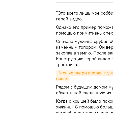
"Это всего лишь мое хобби
герой видео.
Однако его пример поможе
помощью примитивных тех
Сначала мужчина срубил о
каменным топором. Он верт
закопав в землю. После з
Конструкцию герой видео 
тростника.
Лесные звери впервые уви
видео
Рядом с будущим домом му
обжег в ней сделанную из
Когда с крышей было поко
хижины. С помощью больш
землей, и остатков черепи