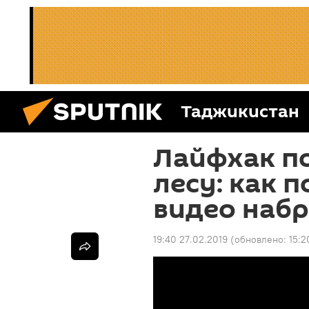
Таджикистан
Лайфхак п
лесу: как п
видео набр
19:40 27.02.2019
(обновлено:
15:2