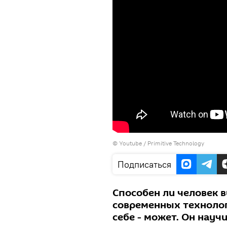
©
Youtube / Primitive Technology
Подписаться
Способен ли человек 
современных технолог
себе - может. Он науч