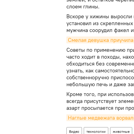
слоем глины.
Вскоре у хижины выросли 
установил из скрепленных
мужчина соорудил факел и
Смелая девушка приучила 
Советы по применению при
часто ходит в походы, нах
обходиться без современн
узнать, как самостоятельно
собственноручно приспосо
небольшую печь и даже за
Кроме того, при использо
всегда присутствует элеме
азарт просыпается при пр
Наглые медвежата ворвали
Видео
технологии
животные