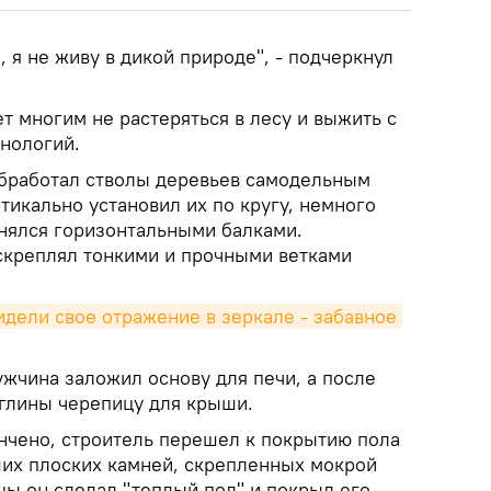
, я не живу в дикой природе", - подчеркнул
т многим не растеряться в лесу и выжить с
нологий.
бработал стволы деревьев самодельным
икально установил их по кругу, немного
анялся горизонтальными балками.
скреплял тонкими и прочными ветками
дели свое отражение в зеркале - забавное 
жчина заложил основу для печи, а после
 глины черепицу для крыши.
нчено, строитель перешел к покрытию пола
их плоских камней, скрепленных мокрой
цы он сделал "теплый пол" и покрыл его