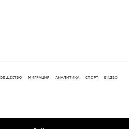
ОБЩЕСТВО
МИГРАЦИЯ
АНАЛИТИКА
СПОРТ
ВИДЕО
И