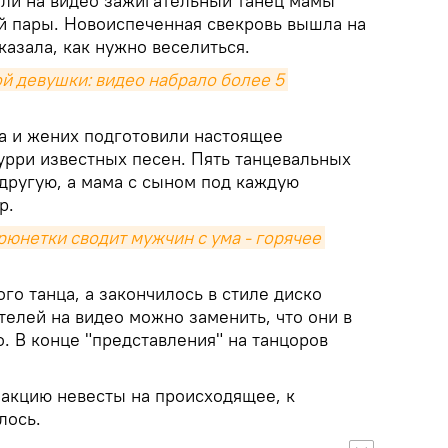
ли на видео зажигательный танец мамы
й пары. Новоиспеченная свекровь вышла на
казала, как нужно веселиться.
й девушки: видео набрало более 5 
а и жених подготовили настоящее
урри известных песен. Пять танцевальных
другую, а мама с сыном под каждую
р.
юнетки сводит мужчин с ума - горячее 
го танца, а закончилось в стиле диско
телей на видео можно заменить, что они в
. В конце "представления" на танцоров
еакцию невесты на происходящее, к
лось.