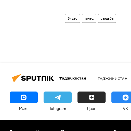
Видео
танец
свадьба
Таджикистан
ТАДЖИКИСТАН
Макс
Telegram
Дзен
VK