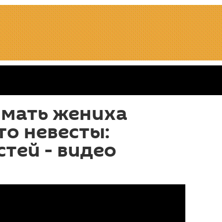
 мать жениха
то невесты:
стей - видео