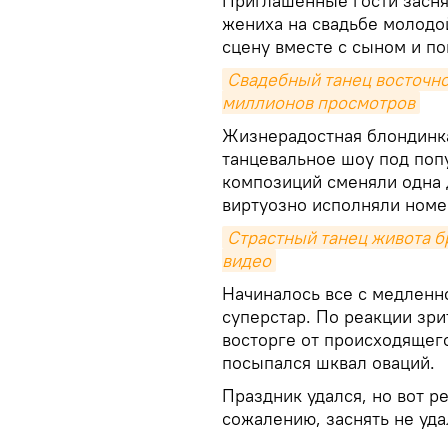
Приглашенные гости засня
жениха на свадьбе молодо
сцену вместе с сыном и по
Свадебный танец восточно
миллионов просмотров
Жизнерадостная блондинк
танцевальное шоу под поп
композиций сменяли одна 
виртуозно исполняли номе
Страстный танец живота бр
видео
Начиналось все с медленно
суперстар. По реакции зри
восторге от происходящего
посыпался шквал оваций.
Праздник удался, но вот р
сожалению, заснять не уда