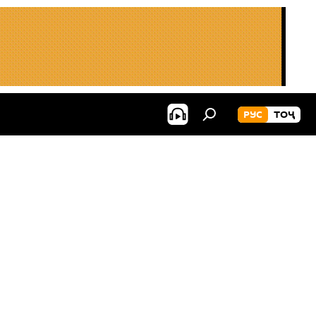
РУС
ТОҶ