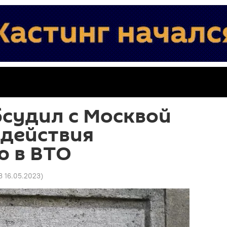
судил с Москвой
одействия
ю в ВТО
3 16.05.2023
)