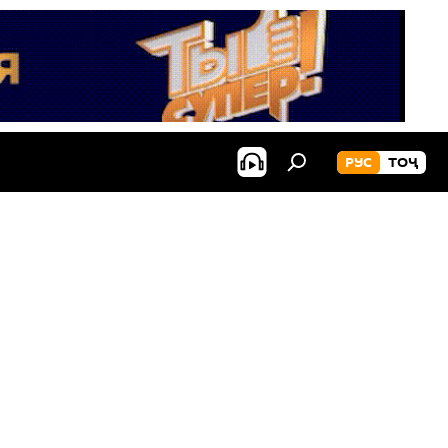
РУС
ТОҶ