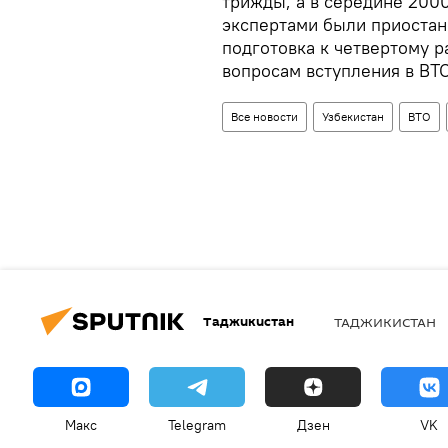
трижды, а в середине 200
экспертами были приостан
подготовка к четвертому р
вопросам вступления в ВТ
Все новости
Узбекистан
ВТО
Таджикистан
ТАДЖИКИСТАН
Макс
Telegram
Дзен
VK