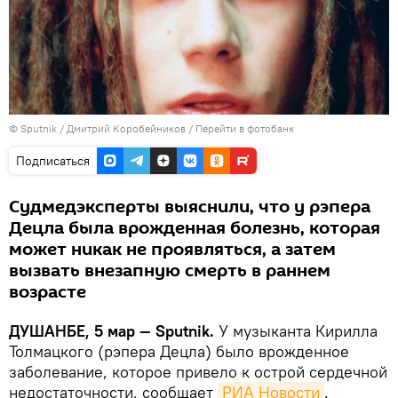
©
Sputnik
/ Дмитрий Коробейников
/
Перейти в фотобанк
Подписаться
Судмедэксперты выяснили, что у рэпера
Децла была врожденная болезнь, которая
может никак не проявляться, а затем
вызвать внезапную смерть в раннем
возрасте
ДУШАНБЕ, 5 мар — Sputnik.
У музыканта Кирилла
Толмацкого (рэпера Децла) было врожденное
заболевание, которое привело к острой сердечной
недостаточности, сообщает
РИА Новости
.