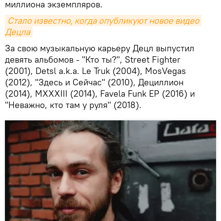
миллиона экземпляров.
Стало известно, когда опубликуют новое видео 
Децла
За свою музыкальную карьеру Децл выпустил
девять альбомов - "Кто ты?", Street Fighter
(2001), Detsl a.k.a. Le Truk (2004), MosVegas
(2012), "Здесь и Сейчас" (2010), Дециллион
(2014), MXXXIII (2014), Favela Funk EP (2016) и
"Неважно, кто там у руля" (2018).