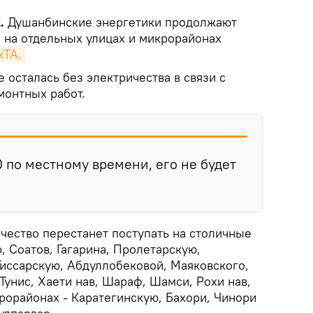
.
Душанбинские энергетики продолжают
а на отдельных улицах и микрорайонах
кТА.
е осталась без электричества в связи с
онтных работ.
0 по местному времени, его не будет
чество перестанет поступать на столичные
, Соатов, Гагарина, Пролетарскую,
Гиссарскую, Абдуллобековой, Маяковского,
 Тунис, Хаети нав, Шараф, Шамси, Рохи нав,
рорайонах - Каратегинскую, Бахори, Чинори