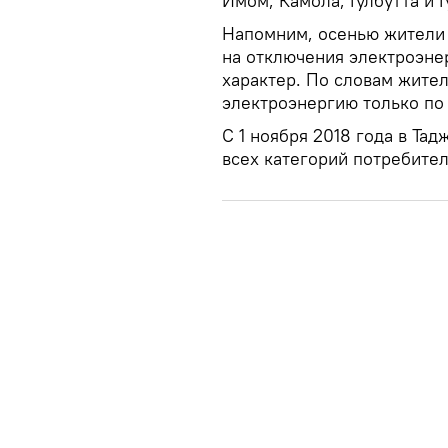
Имом, Камола, Гулбутта и Г
Напомним, осенью жители 
на отключения электроэне
характер. По словам жите
электроэнергию только по 
С 1 ноября 2018 года в Та
всех категорий потребите