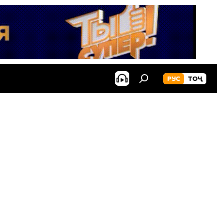
РУС
ТОҶ