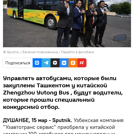
©
Sputnik
/ Евгения Новоженина
/
Перейти в фотобанк
Подписаться
Управлять автобусами, которые были
закуплены Ташкентом у китайской
Zhengzhou Yutong Bus , будут водители,
которые прошли специальный
конкурсный отбор.
ДУШАНБЕ, 15 мар - Sputnik.
Узбекская компания
"Узавтотранс сервис" приобрела у китайской
компании 100 автобусов для международных