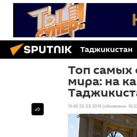
Таджикистан
Топ самых 
мира: на к
Таджикист
13:45 20.03.2019
(обновлено:
16:2