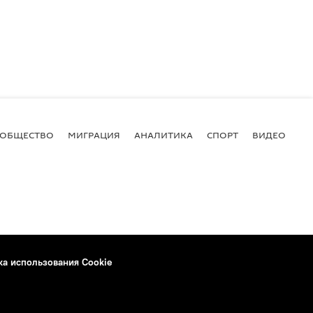
ОБЩЕСТВО
МИГРАЦИЯ
АНАЛИТИКА
СПОРТ
ВИДЕО
И
ка использования Cookie