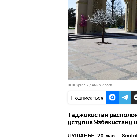
© © Sputnik / Амир Исаев
Подписаться
Таджикистан расположи
уступив Узбекистану и
ДУШАНБЕ, 20 мар — Sputn