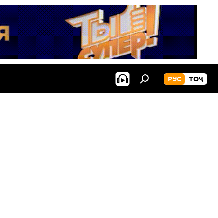
РУС
ТОҶ