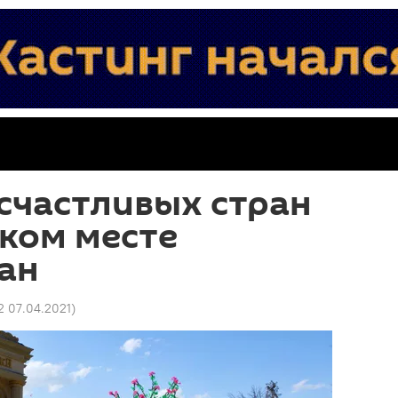
счастливых стран
аком месте
ан
2 07.04.2021
)