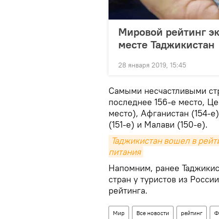
Мировой рейтинг эк
месте Таджикистан
28 января 2019, 15:45
Самыми несчастливыми ст
последнее 156-е место, Ц
место), Афганистан (154-е)
(151-е) и Малави (150-е).
Таджикистан вошел в рейти
питания
Напомним, ранее Таджики
стран у туристов из России
рейтинга.
Мир
Все новости
рейтинг
Ф