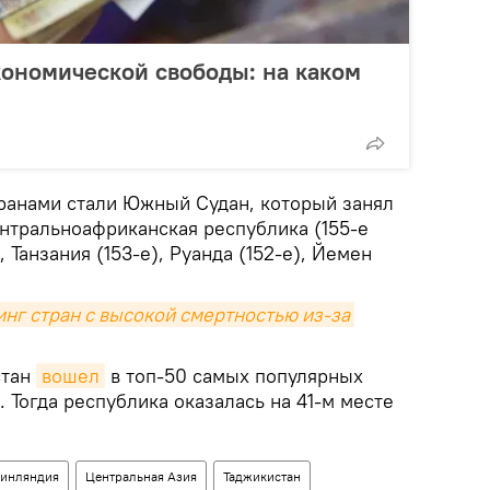
ономической свободы: на каком
ранами стали Южный Судан, который занял
ентральноафриканская республика (155-е
, Танзания (153-е), Руанда (152-е), Йемен
нг стран с высокой смертностью из-за 
стан
вошел
в топ-50 самых популярных
. Тогда республика оказалась на 41-м месте
инляндия
Центральная Азия
Таджикистан