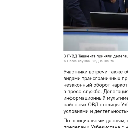
В ГУВД Ташкента приняли делега
© Пресс-служба ГУВД Ташкента
Участники встречи также о
видами трансграничных пр
незаконный оборот наркот
в пресс-службе. Делегаци
информационный мультиме
районных ОВД столицы Узб
условиями и деятельность
По официальным данным, в
пределами Узбекистана с 