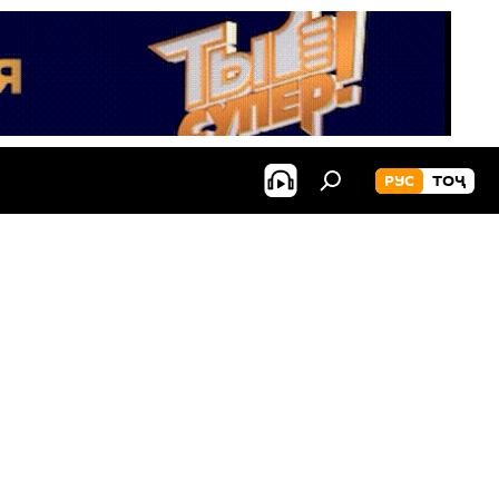
РУС
ТОҶ