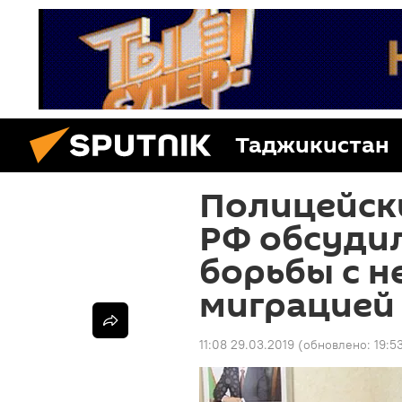
Таджикистан
Полицейски
РФ обсуди
борьбы с н
миграцией
11:08 29.03.2019
(обновлено:
19:5