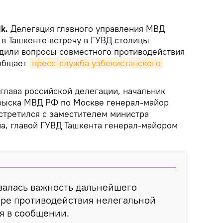
k.
Делегация главного управления МВД
 в Ташкенте встречу в ГУВД столицы
удили вопросы совместного противодействия
ообщает
пресс-служба узбекистанского 
глава российской делегации, начальник
зыска МВД РФ по Москве генерал-майор
стретился с заместителем министра
на, главой ГУВД Ташкента генерал-майором
валась важность дальнейшего
ере противодействия нелегальной
ся в сообщении.