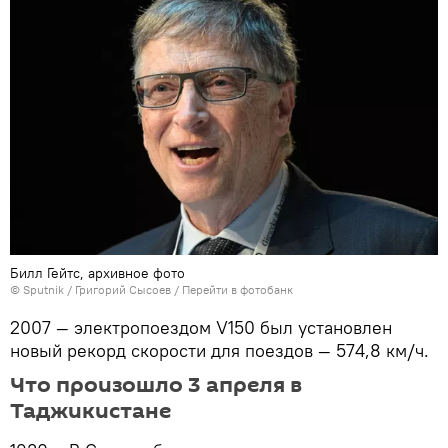
Билл Гейтс, архивное фото
©
Sputnik
/ Григорий Сысоев
/
Перейти в фотобанк
2007 — электропоездом V150 был установлен
новый рекорд скорости для поездов — 574,8 км/ч.
Что произошло 3 апреля в
Таджикистане