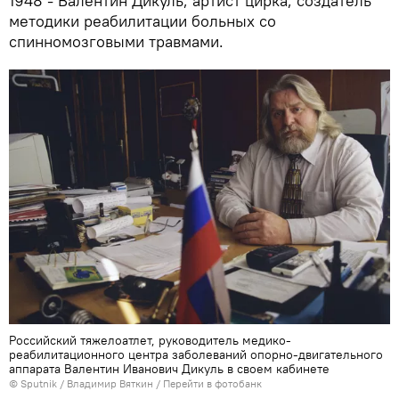
1948 - Валентин Дикуль, артист цирка, создатель
методики реабилитации больных со
спинномозговыми травмами.
Российский тяжелоатлет, руководитель медико-
реабилитационного центра заболеваний опорно-двигательного
аппарата Валентин Иванович Дикуль в своем кабинете
©
Sputnik
/ Владимир Вяткин
/
Перейти в фотобанк