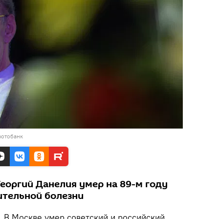
фотобанк
еоргий Данелия умер на 89-м году
ительной болезни
.
В Москве умер советский и российский